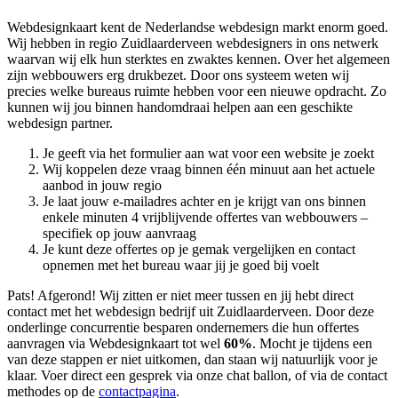
Webdesignkaart kent de Nederlandse webdesign markt enorm goed.
Wij hebben in regio Zuidlaarderveen
webdesigners in ons netwerk
waarvan wij elk hun sterktes en zwaktes kennen. Over het algemeen
zijn webbouwers erg drukbezet. Door ons systeem weten wij
precies welke bureaus ruimte hebben voor een nieuwe opdracht. Zo
kunnen wij jou binnen handomdraai helpen aan een geschikte
webdesign partner.
Je geeft via het formulier aan wat voor een website je zoekt
Wij koppelen deze vraag binnen één minuut aan het actuele
aanbod in jouw regio
Je laat jouw e-mailadres achter en je krijgt van ons binnen
enkele minuten 4 vrijblijvende offertes van webbouwers –
specifiek op jouw aanvraag
Je kunt deze offertes op je gemak vergelijken en contact
opnemen met het bureau waar jij je goed bij voelt
Pats! Afgerond! Wij zitten er niet meer tussen en jij hebt direct
contact met het webdesign bedrijf uit Zuidlaarderveen. Door deze
onderlinge concurrentie besparen ondernemers die hun offertes
aanvragen via Webdesignkaart tot wel
60%
. Mocht je tijdens een
van deze stappen er niet uitkomen, dan staan wij natuurlijk voor je
klaar. Voer direct een gesprek via onze chat ballon, of via de contact
methodes op de
contactpagina
.