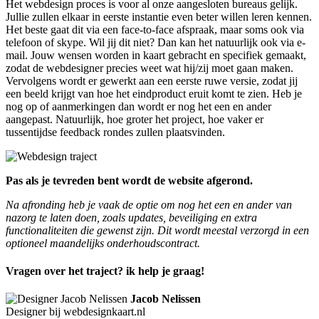
Het webdesign proces is voor al onze aangesloten bureaus gelijk.
Jullie zullen elkaar in eerste instantie even beter willen leren kennen.
Het beste gaat dit via een face-to-face afspraak, maar soms ook via
telefoon of skype. Wil jij dit niet? Dan kan het natuurlijk ook via e-
mail. Jouw wensen worden in kaart gebracht en specifiek gemaakt,
zodat de webdesigner precies weet wat hij/zij moet gaan maken.
Vervolgens wordt er gewerkt aan een eerste ruwe versie, zodat jij
een beeld krijgt van hoe het eindproduct eruit komt te zien. Heb je
nog op of aanmerkingen dan wordt er nog het een en ander
aangepast. Natuurlijk, hoe groter het project, hoe vaker er
tussentijdse feedback rondes zullen plaatsvinden.
Pas als je tevreden bent wordt de website afgerond.
Na afronding heb je vaak de optie om nog het een en ander van
nazorg te laten doen, zoals updates, beveiliging en extra
functionaliteiten die gewenst zijn. Dit wordt meestal verzorgd in een
optioneel maandelijks onderhoudscontract.
Vragen over het traject? ik help je graag!
Jacob Nelissen
Designer bij webdesignkaart.nl