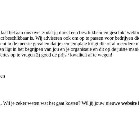
 laat het aan ons over zodat jij direct een beschikbaar en geschikt web
ct beschikbaar is. Wij adviseren ook om op te passen voor bedrijven d
t in de meeste gevallen dat je een template krijgt die of al meerdere ma
igt in het begrijpen van jou en je organisatie en dit op de juiste manie
tes op te vragen 2) goed de prijs / kwaliteit af te wegen!
den
n. Wil je zeker weten wat het gaat kosten? Wil jij jouw nieuwe
website