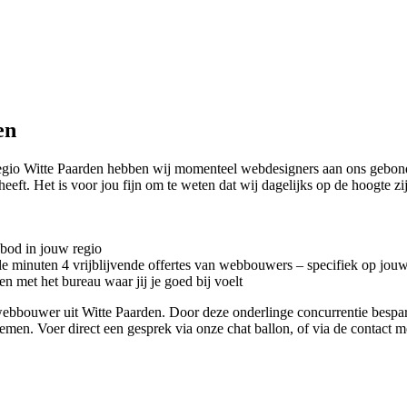
en
regio Witte Paarden hebben wij momenteel
webdesigners aan ons gebond
heeft. Het is voor jou fijn om te weten dat wij dagelijks op de hoogte z
nbod in jouw regio
kele minuten 4 vrijblijvende offertes van webbouwers – specifiek op jou
n met het bureau waar jij je goed bij voelt
te webbouwer uit Witte Paarden. Door deze onderlinge concurrentie besp
 nemen. Voer direct een gesprek via onze chat ballon, of via de contact