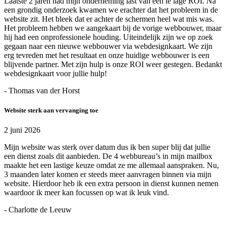
Laatste 2 jaren had mijn onderneming last van een te lage ROI. Na
een grondig onderzoek kwamen we erachter dat het probleem in de
website zit. Het bleek dat er achter de schermen heel wat mis was.
Het probleem hebben we aangekaart bij de vorige webbouwer, maar
hij had een onprofessionele houding. Uiteindelijk zijn we op zoek
gegaan naar een nieuwe webbouwer via webdesignkaart. We zijn
erg tevreden met het resultaat en onze huidige webbouwer is een
blijvende partner. Met zijn hulp is onze ROI weer gestegen. Bedankt
webdesignkaart voor jullie hulp!
- Thomas van der Horst
Website sterk aan vervanging toe
2 juni 2026
Mijn website was sterk over datum dus ik ben super blij dat jullie
een dienst zoals dit aanbieden. De 4 webbureau’s in mijn mailbox
maakte het een lastige keuze omdat ze me allemaal aanspraken. Nu,
3 maanden later komen er steeds meer aanvragen binnen via mijn
website. Hierdoor heb ik een extra persoon in dienst kunnen nemen
waardoor ik meer kan focussen op wat ik leuk vind.
- Charlotte de Leeuw