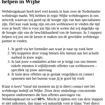
helpen in Wijhe
Webdesignkaart heeft heel veel kennis in huis over de Nederlandse
webdesign markt. Wij hebben in regio Wijhe
webdesigners in ons
netwerk waarvan wij goed op de hoogte zijn van hun specialismen
zijn. Het kan vaak lastig zijn om een webbouwer te vinden die tijd
voor je heeft. Het is voor jou fijn om te weten dat wij dagelijks op
de hoogte zijn van de beschikbaarheid van de bureaus. In 3 stappen
helpen wij jou om de keuze te maken om de geschikte webdesign
partner te vinden.
Je geeft via het formulier aan waar je naar op zoek bent
Wij koppelen deze vraag binnen één minuut aan het actuele
aanbod in jouw regio
Je laat jouw e-mailadres achter en je krijgt van ons binnen
enkele minuten 4 vrijblijvende offertes van webbouwers –
specifiek op jouw aanvraag
Je kunt deze offertes op je gemak vergelijken en contact
opnemen met het bureau waar jij je goed bij voelt
Klaar is kees! Vanaf dat moment sta jij in direct contact met het
webdesign bedrijf uit Wijhe. Door deze onderlinge concurrentie
besparen ondernemers die hun offertes aanvragen via
Webdesignkaart tot wel
60%
. Mocht je tijdens een van deze stappen
er niet uitkomen, dan staan wij natuurlijk voor je klaar. Voer direct