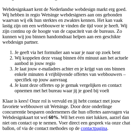
Webdesignkaart kent de Nederlandse webdesign markt erg goed.
Wij hebben in regio Wetsinge
webdesigners aan ons gebonden
waarvan wij elk hun sterktes en zwaktes kennen. Het kan vaak
lastig zijn om een webbouwer te vinden die tijd voor je heeft. Wij
zijn continu op de hoogte van de capaciteit van de bureaus. Zo
kunnen wij jou binnen handomdraai helpen aan een geschikte
webdesign partner.
Je geeft via het formulier aan waar je naar op zoek bent
Wij koppelen deze vraag binnen één minuut aan het actuele
aanbod in jouw regio
Je laat jouw e-mailadres achter en je krijgt van ons binnen
enkele minuten 4 vrijblijvende offertes van webbouwers –
specifiek op jouw aanvraag
Je kunt deze offertes op je gemak vergelijken en contact
opnemen met het bureau waar jij je goed bij voelt
Klaar is kees! Onze rol is vervuld en jij hebt contact met jouw
favoriete webbouwer uit Wetsinge. Door deze onderlinge
concurrentie besparen ondernemers die hun offertes aanvragen via
Webdesignkaart tot wel
60%
. Wil het even niet lukken, aarzel dan
niet om contact op te nemen. Voer direct een gesprek via onze chat
ballon, of via de contact methodes op de
contactpagina
.