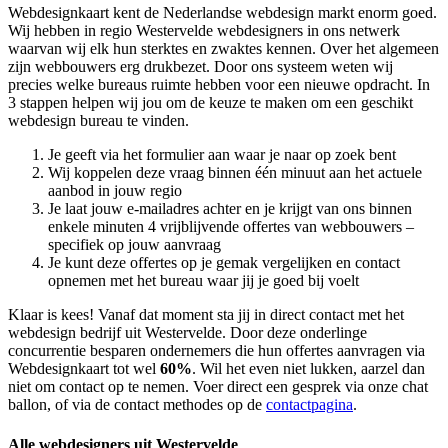
Webdesignkaart kent de Nederlandse webdesign markt enorm goed.
Wij hebben in regio Westervelde
webdesigners in ons netwerk
waarvan wij elk hun sterktes en zwaktes kennen. Over het algemeen
zijn webbouwers erg drukbezet. Door ons systeem weten wij
precies welke bureaus ruimte hebben voor een nieuwe opdracht. In
3 stappen helpen wij jou om de keuze te maken om een geschikt
webdesign bureau te vinden.
Je geeft via het formulier aan waar je naar op zoek bent
Wij koppelen deze vraag binnen één minuut aan het actuele
aanbod in jouw regio
Je laat jouw e-mailadres achter en je krijgt van ons binnen
enkele minuten 4 vrijblijvende offertes van webbouwers –
specifiek op jouw aanvraag
Je kunt deze offertes op je gemak vergelijken en contact
opnemen met het bureau waar jij je goed bij voelt
Klaar is kees! Vanaf dat moment sta jij in direct contact met het
webdesign bedrijf uit Westervelde. Door deze onderlinge
concurrentie besparen ondernemers die hun offertes aanvragen via
Webdesignkaart tot wel
60%
. Wil het even niet lukken, aarzel dan
niet om contact op te nemen. Voer direct een gesprek via onze chat
ballon, of via de contact methodes op de
contactpagina
.
Alle webdesigners uit Westervelde