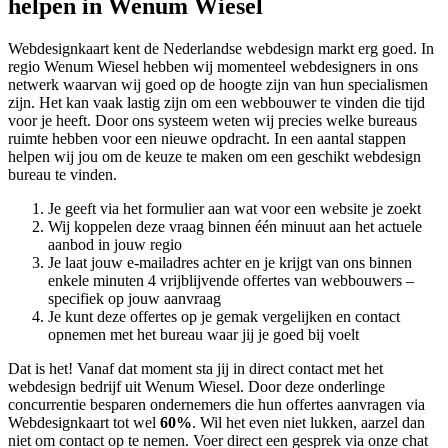
helpen in Wenum Wiesel
Webdesignkaart kent de Nederlandse webdesign markt erg goed. In
regio Wenum Wiesel hebben wij momenteel
webdesigners in ons
netwerk waarvan wij goed op de hoogte zijn van hun specialismen
zijn. Het kan vaak lastig zijn om een webbouwer te vinden die tijd
voor je heeft. Door ons systeem weten wij precies welke bureaus
ruimte hebben voor een nieuwe opdracht. In een aantal stappen
helpen wij jou om de keuze te maken om een geschikt webdesign
bureau te vinden.
Je geeft via het formulier aan wat voor een website je zoekt
Wij koppelen deze vraag binnen één minuut aan het actuele
aanbod in jouw regio
Je laat jouw e-mailadres achter en je krijgt van ons binnen
enkele minuten 4 vrijblijvende offertes van webbouwers –
specifiek op jouw aanvraag
Je kunt deze offertes op je gemak vergelijken en contact
opnemen met het bureau waar jij je goed bij voelt
Dat is het! Vanaf dat moment sta jij in direct contact met het
webdesign bedrijf uit Wenum Wiesel. Door deze onderlinge
concurrentie besparen ondernemers die hun offertes aanvragen via
Webdesignkaart tot wel
60%
. Wil het even niet lukken, aarzel dan
niet om contact op te nemen. Voer direct een gesprek via onze chat