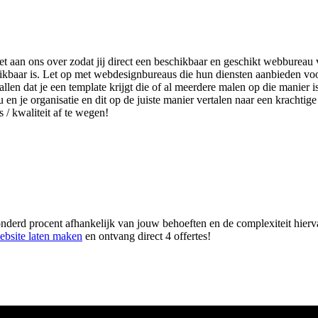
het aan ons over zodat jij direct een beschikbaar en geschikt webbureau 
ikbaar is. Let op met webdesignbureaus die hun diensten aanbieden voo
len dat je een template krijgt die of al meerdere malen op die manier i
u en je organisatie en dit op de juiste manier vertalen naar een krachti
s / kwaliteit af te wegen!
derd procent afhankelijk van jouw behoeften en de complexiteit hiervan.
ebsite laten maken
en ontvang direct 4 offertes!