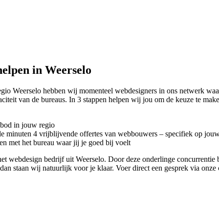
elpen in Weerselo
regio Weerselo hebben wij momenteel
webdesigners in ons netwerk waar
citeit van de bureaus. In 3 stappen helpen wij jou om de keuze te mak
nbod in jouw regio
kele minuten 4 vrijblijvende offertes van webbouwers – specifiek op jou
n met het bureau waar jij je goed bij voelt
 met het webdesign bedrijf uit Weerselo. Door deze onderlinge concurren
dan staan wij natuurlijk voor je klaar. Voer direct een gesprek via onze