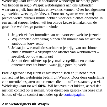
Webdesignkaart kent de Nederlandse webdesign markt erg goed.
Wij hebben in regio Waspik
webdesigners aan ons gebonden
waarvan wij elk hun sterktes en zwaktes kennen. Over het algemeen
zijn webbouwers erg drukbezet. Door ons systeem weten wij
precies welke bureaus ruimte hebben voor een nieuwe opdracht. In
een aantal stappen helpen wij jou om de keuze te maken om de
geschikte webdesign partner te vinden.
Je geeft via het formulier aan wat voor een website je zoekt
Wij koppelen deze vraag binnen één minuut aan het actuele
aanbod in jouw regio
Je laat jouw e-mailadres achter en je krijgt van ons binnen
enkele minuten 4 vrijblijvende offertes van webbouwers –
specifiek op jouw aanvraag
Je kunt deze offertes op je gemak vergelijken en contact
opnemen met het bureau waar jij je goed bij voelt
Pats! Afgerond! Wij zitten er niet meer tussen en jij hebt direct
contact met het webdesign bedrijf uit Waspik. Door deze onderlinge
concurrentie besparen ondernemers die hun offertes aanvragen via
Webdesignkaart tot wel
60%
. Wil het even niet lukken, aarzel dan
niet om contact op te nemen. Voer direct een gesprek via onze chat
ballon, of via de contact methodes op de
contactpagina
.
Alle webdesigners uit Waspik