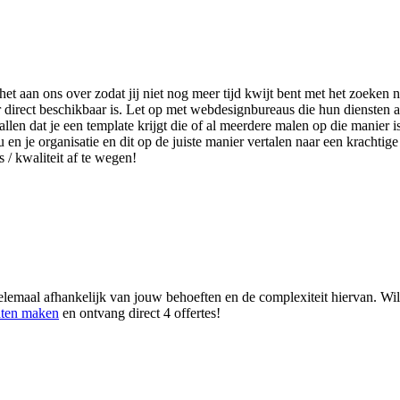
 het aan ons over zodat jij niet nog meer tijd kwijt bent met het zoek
 direct beschikbaar is. Let op met webdesignbureaus die hun diensten 
len dat je een template krijgt die of al meerdere malen op die manier i
u en je organisatie en dit op de juiste manier vertalen naar een krachti
s / kwaliteit af te wegen!
lemaal afhankelijk van jouw behoeften en de complexiteit hiervan. Wil
aten maken
en ontvang direct 4 offertes!