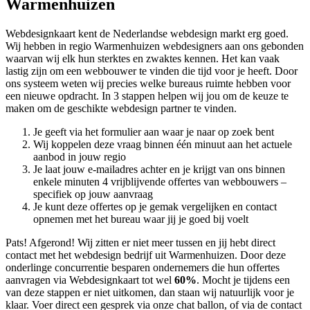
Warmenhuizen
Webdesignkaart kent de Nederlandse webdesign markt erg goed.
Wij hebben in regio Warmenhuizen
webdesigners aan ons gebonden
waarvan wij elk hun sterktes en zwaktes kennen. Het kan vaak
lastig zijn om een webbouwer te vinden die tijd voor je heeft. Door
ons systeem weten wij precies welke bureaus ruimte hebben voor
een nieuwe opdracht. In 3 stappen helpen wij jou om de keuze te
maken om de geschikte webdesign partner te vinden.
Je geeft via het formulier aan waar je naar op zoek bent
Wij koppelen deze vraag binnen één minuut aan het actuele
aanbod in jouw regio
Je laat jouw e-mailadres achter en je krijgt van ons binnen
enkele minuten 4 vrijblijvende offertes van webbouwers –
specifiek op jouw aanvraag
Je kunt deze offertes op je gemak vergelijken en contact
opnemen met het bureau waar jij je goed bij voelt
Pats! Afgerond! Wij zitten er niet meer tussen en jij hebt direct
contact met het webdesign bedrijf uit Warmenhuizen. Door deze
onderlinge concurrentie besparen ondernemers die hun offertes
aanvragen via Webdesignkaart tot wel
60%
. Mocht je tijdens een
van deze stappen er niet uitkomen, dan staan wij natuurlijk voor je
klaar. Voer direct een gesprek via onze chat ballon, of via de contact