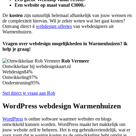
Een website op maat vanaf €3000,-
De
kosten
zijn natuurlijk helemaal afhankelijk van jouw wensen en
de complexiteit hiervan. Wil je zeker weten wat het gaat kosten?
Ontvang direct 4
webdesign offertes
van webdesigners uit
Warmenhuizen.
Vragen over webdesign mogelijkheden in Warmenhuizen? ik
help je graag!
Rob Vermeer
Ontwikkelaar bij webdesignkaart.nl
Webdesign
84%
Ontwikkeling
97%
Ondersteuning
95%
Stel direct je vraag aan Rob
WordPress webdesign Warmenhuizen
WordPress
is online software waarmee websites en blogs
ontwikkeld kunnen worden. WordPress maakt het makkelijk om
jouw website zelf te beheren. Het is erg gebruiksvriendelijk, wat er
voor zorgt dat je weinig kosten na de ontwikkeling hebt omdat je