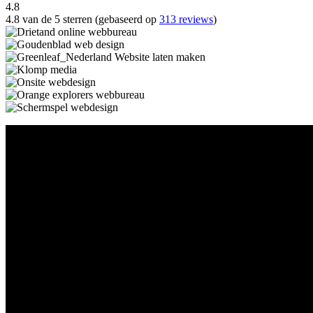
4.8
4.8 van de 5 sterren (gebaseerd op
313 reviews
)