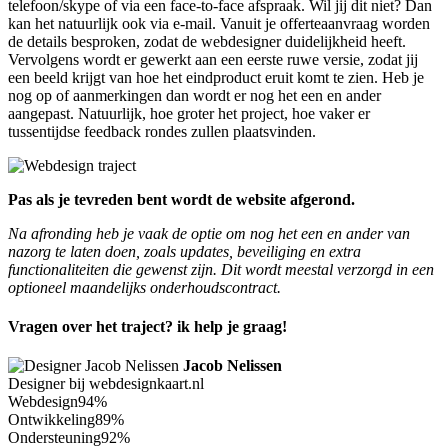
telefoon/skype of via een face-to-face afspraak. Wil jij dit niet? Dan
kan het natuurlijk ook via e-mail. Vanuit je offerteaanvraag worden
de details besproken, zodat de webdesigner duidelijkheid heeft.
Vervolgens wordt er gewerkt aan een eerste ruwe versie, zodat jij
een beeld krijgt van hoe het eindproduct eruit komt te zien. Heb je
nog op of aanmerkingen dan wordt er nog het een en ander
aangepast. Natuurlijk, hoe groter het project, hoe vaker er
tussentijdse feedback rondes zullen plaatsvinden.
Pas als je tevreden bent wordt de website afgerond.
Na afronding heb je vaak de optie om nog het een en ander van
nazorg te laten doen, zoals updates, beveiliging en extra
functionaliteiten die gewenst zijn. Dit wordt meestal verzorgd in een
optioneel maandelijks onderhoudscontract.
Vragen over het traject? ik help je graag!
Jacob Nelissen
Designer bij webdesignkaart.nl
Webdesign
94%
Ontwikkeling
89%
Ondersteuning
92%