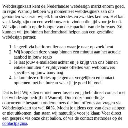
Webdesignkaart kent de Nederlandse webdesign markt enorm goed.
In regio Wanroij hebben wij momenteel
webdesigners aan ons
gebonden waarvan wij elk hun sterktes en zwaktes kennen. Het kan
vaak lastig zijn om een webbouwer te vinden die tijd voor je heeft.
Wij zijn continu op de hoogte van de capaciteit van de bureaus. Zo
kunnen wij jou binnen handomdraai helpen aan een geschikte
webdesign partner.
Je geeft via het formulier aan waar je naar op zoek bent
Wij koppelen deze vraag binnen één minuut aan het actuele
aanbod in jouw regio
Je laat jouw e-mailadres achter en je krijgt van ons binnen
enkele minuten 4 vrijblijvende offertes van webbouwers –
specifiek op jouw aanvraag
Je kunt deze offertes op je gemak vergelijken en contact
opnemen met het bureau waar jij je goed bij voelt
Dat is het! Wij zitten er niet meer tussen en jij hebt direct contact met
het webdesign bedrijf uit Wanroij. Door deze onderlinge
concurrentie besparen ondernemers die hun offertes aanvragen via
Webdesignkaart tot wel
60%
. Mocht je tijdens een van deze stappen
er niet uitkomen, dan staan wij natuurlijk voor je klaar. Voer direct
een gesprek via onze chat ballon, of via de contact methodes op de
contactpagina
.