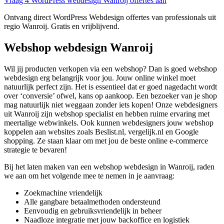
Vraag 4 WordPress webdesign Wanroij offertes aan
Ontvang direct WordPress Webdesign offertes van professionals uit
regio Wanroij. Gratis en vrijblijvend.
Webshop webdesign Wanroij
Wil jij producten verkopen via een webshop? Dan is goed webshop
webdesign erg belangrijk voor jou. Jouw online winkel moet
natuurlijk perfect zijn. Het is essentieel dat er goed nagedacht wordt
over ‘conversie’ ofwel, kans op aankoop. Een bezoeker van je shop
mag natuurlijk niet weggaan zonder iets kopen! Onze webdesigners
uit Wanroij zijn webshop specialist en hebben ruime ervaring met
meertalige webwinkels. Ook kunnen webdesigners jouw webshop
koppelen aan websites zoals Beslist.nl, vergelijk.nl en Google
shopping. Ze staan klaar om met jou de beste online e-commerce
strategie te bevaren!
Bij het laten maken van een webshop webdesign in Wanroij, raden
we aan om het volgende mee te nemen in je aanvraag:
Zoekmachine vriendelijk
Alle gangbare betaalmethoden ondersteund
Eenvoudig en gebruiksvriendelijk in beheer
Naadloze integratie met jouw backoffice en logistiek