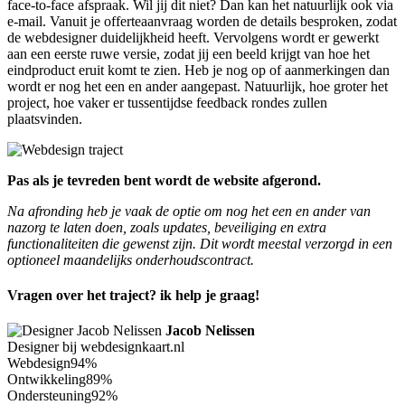
face-to-face afspraak. Wil jij dit niet? Dan kan het natuurlijk ook via
e-mail. Vanuit je offerteaanvraag worden de details besproken, zodat
de webdesigner duidelijkheid heeft. Vervolgens wordt er gewerkt
aan een eerste ruwe versie, zodat jij een beeld krijgt van hoe het
eindproduct eruit komt te zien. Heb je nog op of aanmerkingen dan
wordt er nog het een en ander aangepast. Natuurlijk, hoe groter het
project, hoe vaker er tussentijdse feedback rondes zullen
plaatsvinden.
Pas als je tevreden bent wordt de website afgerond.
Na afronding heb je vaak de optie om nog het een en ander van
nazorg te laten doen, zoals updates, beveiliging en extra
functionaliteiten die gewenst zijn. Dit wordt meestal verzorgd in een
optioneel maandelijks onderhoudscontract.
Vragen over het traject? ik help je graag!
Jacob Nelissen
Designer bij webdesignkaart.nl
Webdesign
94%
Ontwikkeling
89%
Ondersteuning
92%