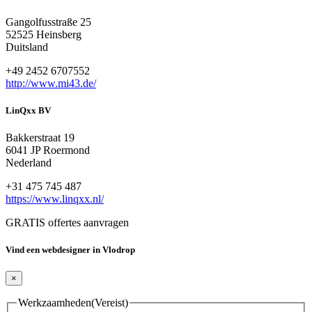
Gangolfusstraße 25
52525 Heinsberg
Duitsland
+49 2452 6707552
http://www.mi43.de/
LinQxx BV
Bakkerstraat 19
6041 JP Roermond
Nederland
+31 475 745 487
https://www.linqxx.nl/
GRATIS offertes aanvragen
Vind een webdesigner in Vlodrop
×
Werkzaamheden
(Vereist)