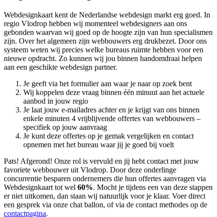
Webdesignkaart kent de Nederlandse webdesign markt erg goed. In
regio Vlodrop hebben wij momenteel
webdesigners aan ons
gebonden waarvan wij goed op de hoogte zijn van hun specialismen
zijn. Over het algemeen zijn webbouwers erg drukbezet. Door ons
systeem weten wij precies welke bureaus ruimte hebben voor een
nieuwe opdracht. Zo kunnen wij jou binnen handomdraai helpen
aan een geschikte webdesign partner.
Je geeft via het formulier aan waar je naar op zoek bent
Wij koppelen deze vraag binnen één minuut aan het actuele
aanbod in jouw regio
Je laat jouw e-mailadres achter en je krijgt van ons binnen
enkele minuten 4 vrijblijvende offertes van webbouwers –
specifiek op jouw aanvraag
Je kunt deze offertes op je gemak vergelijken en contact
opnemen met het bureau waar jij je goed bij voelt
Pats! Afgerond! Onze rol is vervuld en jij hebt contact met jouw
favoriete webbouwer uit Vlodrop. Door deze onderlinge
concurrentie besparen ondernemers die hun offertes aanvragen via
Webdesignkaart tot wel
60%
. Mocht je tijdens een van deze stappen
er niet uitkomen, dan staan wij natuurlijk voor je klaar. Voer direct
een gesprek via onze chat ballon, of via de contact methodes op de
contactpagina
.