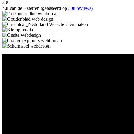
4.8
4.8 van de 5 sterren (gebaseerd op
308 reviews
)