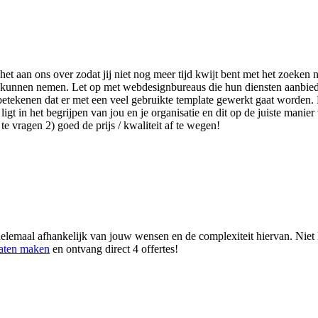
t het aan ons over zodat jij niet nog meer tijd kwijt bent met het zoek
slag kunnen nemen. Let op met webdesignbureaus die hun diensten aanbi
etekenen dat er met een veel gebruikte template gewerkt gaat worden. D
t in het begrijpen van jou en je organisatie en dit op de juiste manier 
e vragen 2) goed de prijs / kwaliteit af te wegen!
elemaal afhankelijk van jouw wensen en de complexiteit hiervan. Niet la
laten maken
en ontvang direct 4 offertes!