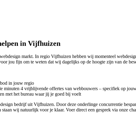
elpen in Vijfhuizen
 webdesign markt. In regio Vijfhuizen hebben wij momenteel
webdesign
or jou fijn om te weten dat wij dagelijks op de hoogte zijn van de b
nbod in jouw regio
kele minuten 4 vrijblijvende offertes van webbouwers – specifiek op jou
n met het bureau waar jij je goed bij voelt
ebdesign bedrijf uit Vijfhuizen. Door deze onderlinge concurrentie besp
 staan wij natuurlijk voor je klaar. Voer direct een gesprek via onze ch