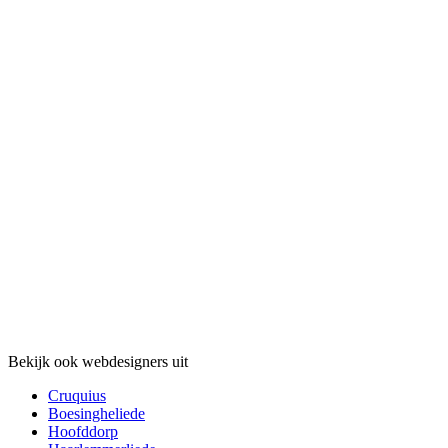
Bekijk ook webdesigners uit
Cruquius
Boesingheliede
Hoofddorp