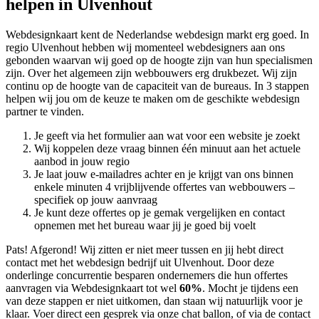
helpen in Ulvenhout
Webdesignkaart kent de Nederlandse webdesign markt erg goed. In
regio Ulvenhout hebben wij momenteel
webdesigners aan ons
gebonden waarvan wij goed op de hoogte zijn van hun specialismen
zijn. Over het algemeen zijn webbouwers erg drukbezet. Wij zijn
continu op de hoogte van de capaciteit van de bureaus. In 3 stappen
helpen wij jou om de keuze te maken om de geschikte webdesign
partner te vinden.
Je geeft via het formulier aan wat voor een website je zoekt
Wij koppelen deze vraag binnen één minuut aan het actuele
aanbod in jouw regio
Je laat jouw e-mailadres achter en je krijgt van ons binnen
enkele minuten 4 vrijblijvende offertes van webbouwers –
specifiek op jouw aanvraag
Je kunt deze offertes op je gemak vergelijken en contact
opnemen met het bureau waar jij je goed bij voelt
Pats! Afgerond! Wij zitten er niet meer tussen en jij hebt direct
contact met het webdesign bedrijf uit Ulvenhout. Door deze
onderlinge concurrentie besparen ondernemers die hun offertes
aanvragen via Webdesignkaart tot wel
60%
. Mocht je tijdens een
van deze stappen er niet uitkomen, dan staan wij natuurlijk voor je
klaar. Voer direct een gesprek via onze chat ballon, of via de contact