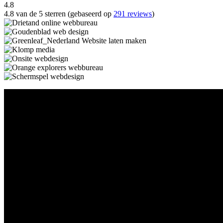
4.8
4.8 van de 5 sterren (gebaseerd op
291 reviews
)