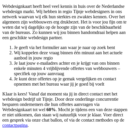
Webdesignkaart heeft heel veel kennis in huis over de Nederlandse
webdesign markt. Wij hebben in regio Tijnje
webdesigners in ons
netwerk waarvan wij elk hun sterktes en zwaktes kennen. Over het
algemeen zijn webbouwers erg drukbezet. Het is voor jou fijn om te
weten dat wij dagelijks op de hoogte zijn van de beschikbaarheid
van de bureaus. Zo kunnen wij jou binnen handomdraai helpen aan
een geschikte webdesign partner.
Je geeft via het formulier aan waar je naar op zoek bent
Wij koppelen deze vraag binnen één minuut aan het actuele
aanbod in jouw regio
Je laat jouw e-mailadres achter en je krijgt van ons binnen
enkele minuten 4 vrijblijvende offertes van webbouwers –
specifiek op jouw aanvraag
Je kunt deze offertes op je gemak vergelijken en contact
opnemen met het bureau waar jij je goed bij voelt
Klaar is kees! Vanaf dat moment sta jij in direct contact met het
webdesign bedrijf uit Tijnje. Door deze onderlinge concurrentie
besparen ondernemers die hun offertes aanvragen via
Webdesignkaart tot wel
60%
. Mocht je tijdens een van deze stappen
er niet uitkomen, dan staan wij natuurlijk voor je klaar. Voer direct
een gesprek via onze chat ballon, of via de contact methodes op de
contactpagina
.