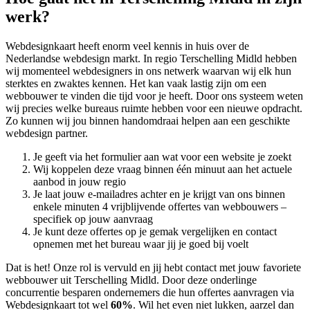
werk?
Webdesignkaart heeft enorm veel kennis in huis over de
Nederlandse webdesign markt. In regio Terschelling Midld hebben
wij momenteel
webdesigners in ons netwerk waarvan wij elk hun
sterktes en zwaktes kennen. Het kan vaak lastig zijn om een
webbouwer te vinden die tijd voor je heeft. Door ons systeem weten
wij precies welke bureaus ruimte hebben voor een nieuwe opdracht.
Zo kunnen wij jou binnen handomdraai helpen aan een geschikte
webdesign partner.
Je geeft via het formulier aan wat voor een website je zoekt
Wij koppelen deze vraag binnen één minuut aan het actuele
aanbod in jouw regio
Je laat jouw e-mailadres achter en je krijgt van ons binnen
enkele minuten 4 vrijblijvende offertes van webbouwers –
specifiek op jouw aanvraag
Je kunt deze offertes op je gemak vergelijken en contact
opnemen met het bureau waar jij je goed bij voelt
Dat is het! Onze rol is vervuld en jij hebt contact met jouw favoriete
webbouwer uit Terschelling Midld. Door deze onderlinge
concurrentie besparen ondernemers die hun offertes aanvragen via
Webdesignkaart tot wel
60%
. Wil het even niet lukken, aarzel dan