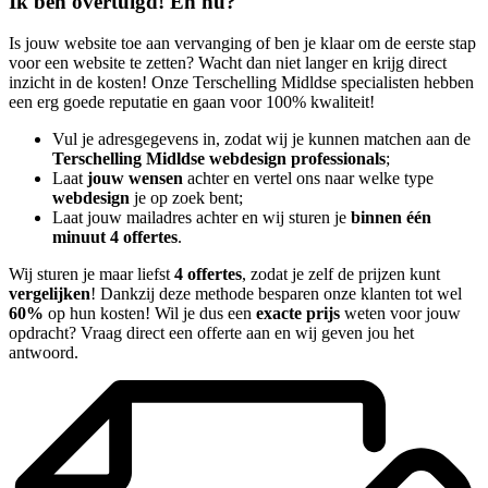
Ik ben overtuigd! En nu?
Is jouw website toe aan vervanging of ben je klaar om de eerste stap
voor een website te zetten? Wacht dan niet langer en krijg direct
inzicht in de kosten! Onze Terschelling Midldse specialisten hebben
een erg goede reputatie en gaan voor 100% kwaliteit!
Vul je adresgegevens in, zodat wij je kunnen matchen aan de
Terschelling Midldse webdesign professionals
;
Laat
jouw wensen
achter en vertel ons naar welke type
webdesign
je op zoek bent;
Laat jouw mailadres achter en wij sturen je
binnen één
minuut 4 offertes
.
Wij sturen je maar liefst
4 offertes
, zodat je zelf de prijzen kunt
vergelijken
! Dankzij deze methode besparen onze klanten tot wel
60%
op hun kosten! Wil je dus een
exacte prijs
weten voor jouw
opdracht? Vraag direct een offerte aan en wij geven jou het
antwoord.