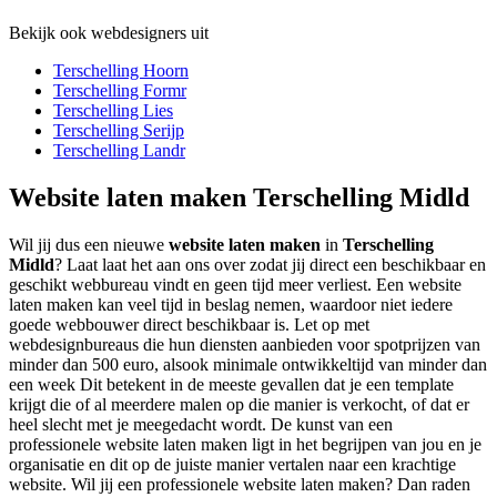
Bekijk ook webdesigners uit
Terschelling Hoorn
Terschelling Formr
Terschelling Lies
Terschelling Serijp
Terschelling Landr
Website laten maken Terschelling Midld
Wil jij dus een nieuwe
website laten maken
in
Terschelling
Midld
? Laat laat het aan ons over zodat jij direct een beschikbaar en
geschikt webbureau vindt en geen tijd meer verliest. Een website
laten maken kan veel tijd in beslag nemen, waardoor niet iedere
goede webbouwer direct beschikbaar is. Let op met
webdesignbureaus die hun diensten aanbieden voor spotprijzen van
minder dan 500 euro, alsook minimale ontwikkeltijd van minder dan
een week Dit betekent in de meeste gevallen dat je een template
krijgt die of al meerdere malen op die manier is verkocht, of dat er
heel slecht met je meegedacht wordt. De kunst van een
professionele website laten maken ligt in het begrijpen van jou en je
organisatie en dit op de juiste manier vertalen naar een krachtige
website. Wil jij een professionele website laten maken? Dan raden