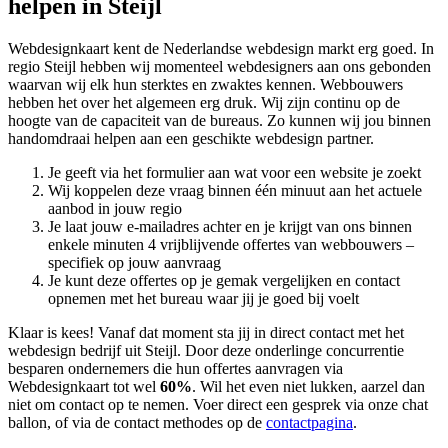
helpen in Steijl
Webdesignkaart kent de Nederlandse webdesign markt erg goed. In
regio Steijl hebben wij momenteel
webdesigners aan ons gebonden
waarvan wij elk hun sterktes en zwaktes kennen. Webbouwers
hebben het over het algemeen erg druk. Wij zijn continu op de
hoogte van de capaciteit van de bureaus. Zo kunnen wij jou binnen
handomdraai helpen aan een geschikte webdesign partner.
Je geeft via het formulier aan wat voor een website je zoekt
Wij koppelen deze vraag binnen één minuut aan het actuele
aanbod in jouw regio
Je laat jouw e-mailadres achter en je krijgt van ons binnen
enkele minuten 4 vrijblijvende offertes van webbouwers –
specifiek op jouw aanvraag
Je kunt deze offertes op je gemak vergelijken en contact
opnemen met het bureau waar jij je goed bij voelt
Klaar is kees! Vanaf dat moment sta jij in direct contact met het
webdesign bedrijf uit Steijl. Door deze onderlinge concurrentie
besparen ondernemers die hun offertes aanvragen via
Webdesignkaart tot wel
60%
. Wil het even niet lukken, aarzel dan
niet om contact op te nemen. Voer direct een gesprek via onze chat
ballon, of via de contact methodes op de
contactpagina
.