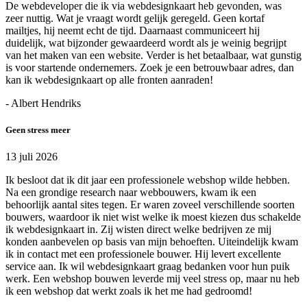
De webdeveloper die ik via webdesignkaart heb gevonden, was
zeer nuttig. Wat je vraagt wordt gelijk geregeld. Geen kortaf
mailtjes, hij neemt echt de tijd. Daarnaast communiceert hij
duidelijk, wat bijzonder gewaardeerd wordt als je weinig begrijpt
van het maken van een website. Verder is het betaalbaar, wat gunstig
is voor startende ondernemers. Zoek je een betrouwbaar adres, dan
kan ik webdesignkaart op alle fronten aanraden!
- Albert Hendriks
Geen stress meer
13 juli 2026
Ik besloot dat ik dit jaar een professionele webshop wilde hebben.
Na een grondige research naar webbouwers, kwam ik een
behoorlijk aantal sites tegen. Er waren zoveel verschillende soorten
bouwers, waardoor ik niet wist welke ik moest kiezen dus schakelde
ik webdesignkaart in. Zij wisten direct welke bedrijven ze mij
konden aanbevelen op basis van mijn behoeften. Uiteindelijk kwam
ik in contact met een professionele bouwer. Hij levert excellente
service aan. Ik wil webdesignkaart graag bedanken voor hun puik
werk. Een webshop bouwen leverde mij veel stress op, maar nu heb
ik een webshop dat werkt zoals ik het me had gedroomd!