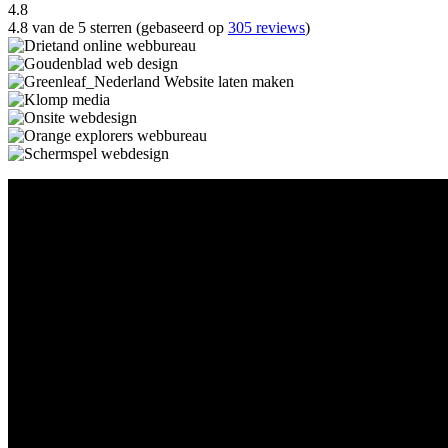
4.8
4.8 van de 5 sterren (gebaseerd op
305 reviews
)