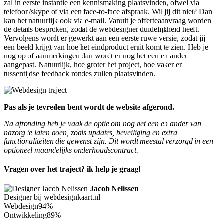
zal in eerste instantie een kennismaking plaatsvinden, ofwel via
telefoon/skype of via een face-to-face afspraak. Wil jij dit niet? Dan
kan het natuurlijk ook via e-mail. Vanuit je offerteaanvraag worden
de details besproken, zodat de webdesigner duidelijkheid heeft.
Vervolgens wordt er gewerkt aan een eerste ruwe versie, zodat jij
een beeld krijgt van hoe het eindproduct eruit komt te zien. Heb je
nog op of aanmerkingen dan wordt er nog het een en ander
aangepast. Natuurlijk, hoe groter het project, hoe vaker er
tussentijdse feedback rondes zullen plaatsvinden.
Pas als je tevreden bent wordt de website afgerond.
Na afronding heb je vaak de optie om nog het een en ander van
nazorg te laten doen, zoals updates, beveiliging en extra
functionaliteiten die gewenst zijn. Dit wordt meestal verzorgd in een
optioneel maandelijks onderhoudscontract.
Vragen over het traject? ik help je graag!
Jacob Nelissen
Designer bij webdesignkaart.nl
Webdesign
94%
Ontwikkeling
89%