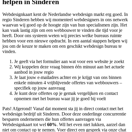
helpen in Sinderen
Webdesignkaart kent de Nederlandse webdesign markt erg goed. In
regio Sinderen hebben wij momenteel
webdesigners in ons netwerk
waarvan wij goed op de hoogte zijn van hun specialismen zijn. Het
kan vaak lastig zijn om een webbouwer te vinden die tijd voor je
heeft. Door ons systeem weten wij precies welke bureaus ruimte
hebben voor een nieuwe opdracht. In een aantal stappen helpen wij
jou om de keuze te maken om een geschikt webdesign bureau te
vinden.
Je geeft via het formulier aan wat voor een website je zoekt
Wij koppelen deze vraag binnen één minuut aan het actuele
aanbod in jouw regio
Je laat jouw e-mailadres achter en je krijgt van ons binnen
enkele minuten 4 vrijblijvende offertes van webbouwers –
specifiek op jouw aanvraag
Je kunt deze offertes op je gemak vergelijken en contact
opnemen met het bureau waar jij je goed bij voelt
Pats! Afgerond! Vanaf dat moment sta jij in direct contact met het
webdesign bedrijf uit Sinderen. Door deze onderlinge concurrentie
besparen ondernemers die hun offertes aanvragen via
Webdesignkaart tot wel
60%
. Wil het even niet lukken, aarzel dan
niet om contact op te nemen. Voer direct een gesprek via onze chat