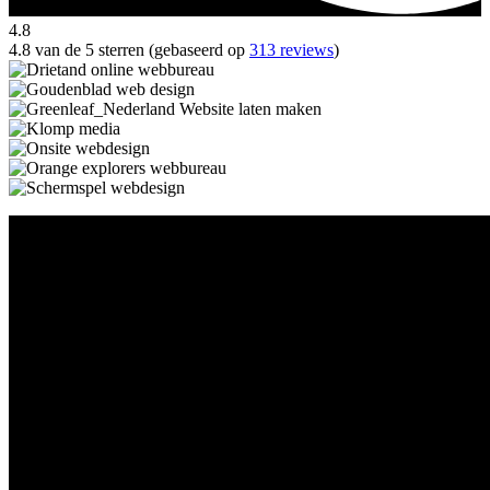
4.8
4.8 van de 5 sterren (gebaseerd op
313 reviews
)