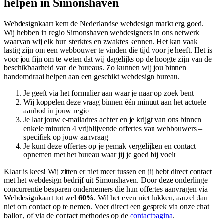
helpen in Simonshaven
Webdesignkaart kent de Nederlandse webdesign markt erg goed.
Wij hebben in regio Simonshaven
webdesigners in ons netwerk
waarvan wij elk hun sterktes en zwaktes kennen. Het kan vaak
lastig zijn om een webbouwer te vinden die tijd voor je heeft. Het is
voor jou fijn om te weten dat wij dagelijks op de hoogte zijn van de
beschikbaarheid van de bureaus. Zo kunnen wij jou binnen
handomdraai helpen aan een geschikt webdesign bureau.
Je geeft via het formulier aan waar je naar op zoek bent
Wij koppelen deze vraag binnen één minuut aan het actuele
aanbod in jouw regio
Je laat jouw e-mailadres achter en je krijgt van ons binnen
enkele minuten 4 vrijblijvende offertes van webbouwers –
specifiek op jouw aanvraag
Je kunt deze offertes op je gemak vergelijken en contact
opnemen met het bureau waar jij je goed bij voelt
Klaar is kees! Wij zitten er niet meer tussen en jij hebt direct contact
met het webdesign bedrijf uit Simonshaven. Door deze onderlinge
concurrentie besparen ondernemers die hun offertes aanvragen via
Webdesignkaart tot wel
60%
. Wil het even niet lukken, aarzel dan
niet om contact op te nemen. Voer direct een gesprek via onze chat
ballon, of via de contact methodes op de
contactpagina
.