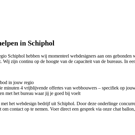
elpen in Schiphol
regio Schiphol hebben wij momenteel
webdesigners aan ons gebonden wa
t. Wij zijn continu op de hoogte van de capaciteit van de bureaus. In 
nbod in jouw regio
kele minuten 4 vrijblijvende offertes van webbouwers – specifiek op jou
n met het bureau waar jij je goed bij voelt
tact met het webdesign bedrijf uit Schiphol. Door deze onderlinge concur
iet om contact op te nemen. Voer direct een gesprek via onze chat ballo