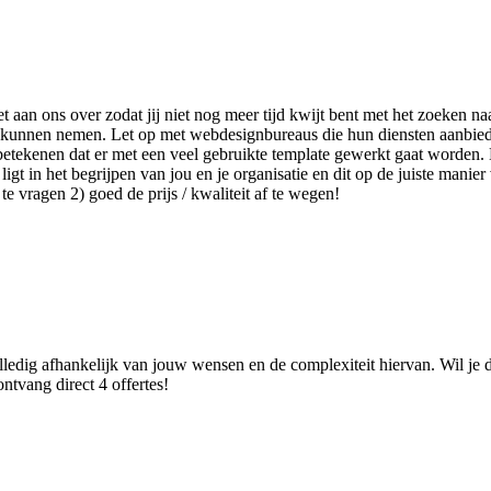
het aan ons over zodat jij niet nog meer tijd kwijt bent met het zoeken
slag kunnen nemen. Let op met webdesignbureaus die hun diensten aanbi
etekenen dat er met een veel gebruikte template gewerkt gaat worden. D
t in het begrijpen van jou en je organisatie en dit op de juiste manier 
e vragen 2) goed de prijs / kwaliteit af te wegen!
lledig afhankelijk van jouw wensen en de complexiteit hiervan. Wil je d
ntvang direct 4 offertes!