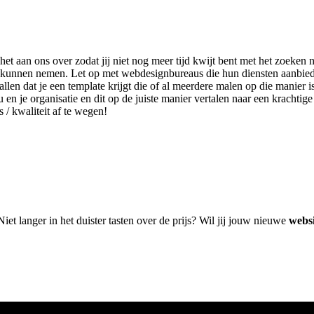
t het aan ons over zodat jij niet nog meer tijd kwijt bent met het zoek
slag kunnen nemen. Let op met webdesignbureaus die hun diensten aanbi
len dat je een template krijgt die of al meerdere malen op die manier i
u en je organisatie en dit op de juiste manier vertalen naar een krachti
s / kwaliteit af te wegen!
Niet langer in het duister tasten over de prijs? Wil jij jouw nieuwe
webs