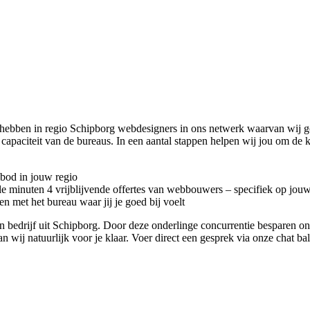
 hebben in regio Schipborg
webdesigners in ons netwerk waarvan wij go
capaciteit van de bureaus. In een aantal stappen helpen wij jou om de
nbod in jouw regio
kele minuten 4 vrijblijvende offertes van webbouwers – specifiek op jou
n met het bureau waar jij je goed bij voelt
ign bedrijf uit Schipborg. Door deze onderlinge concurrentie besparen 
an wij natuurlijk voor je klaar. Voer direct een gesprek via onze chat b