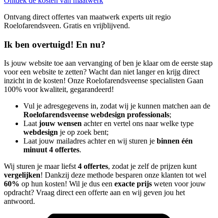
Ontdek de kosten van maatwerk
Ontvang direct offertes van maatwerk experts uit regio
Roelofarendsveen. Gratis en vrijblijvend.
Ik ben overtuigd! En nu?
Is jouw website toe aan vervanging of ben je klaar om de eerste stap
voor een website te zetten? Wacht dan niet langer en krijg direct
inzicht in de kosten! Onze Roelofarendsveense specialisten Gaan
100% voor kwaliteit, gegarandeerd!
Vul je adresgegevens in, zodat wij je kunnen matchen aan de
Roelofarendsveense webdesign professionals
;
Laat
jouw wensen
achter en vertel ons naar welke type
webdesign
je op zoek bent;
Laat jouw mailadres achter en wij sturen je
binnen één
minuut 4 offertes
.
Wij sturen je maar liefst
4 offertes
, zodat je zelf de prijzen kunt
vergelijken
! Dankzij deze methode besparen onze klanten tot wel
60%
op hun kosten! Wil je dus een
exacte prijs
weten voor jouw
opdracht? Vraag direct een offerte aan en wij geven jou het
antwoord.