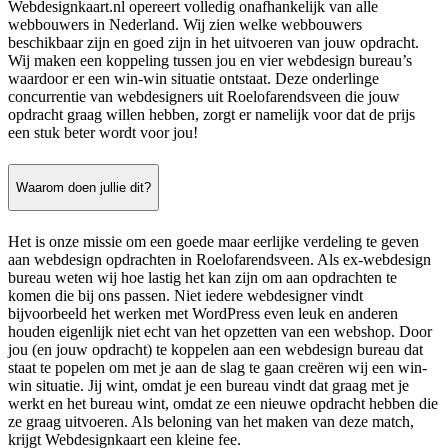
Webdesignkaart.nl opereert volledig onafhankelijk van alle
webbouwers in Nederland. Wij zien welke webbouwers
beschikbaar zijn en goed zijn in het uitvoeren van jouw opdracht.
Wij maken een koppeling tussen jou en vier webdesign bureau’s
waardoor er een win-win situatie ontstaat. Deze onderlinge
concurrentie van webdesigners uit Roelofarendsveen die jouw
opdracht graag willen hebben, zorgt er namelijk voor dat de prijs
een stuk beter wordt voor jou!
Waarom doen jullie dit?
Het is onze missie om een goede maar eerlijke verdeling te geven
aan webdesign opdrachten in Roelofarendsveen. Als ex-webdesign
bureau weten wij hoe lastig het kan zijn om aan opdrachten te
komen die bij ons passen. Niet iedere webdesigner vindt
bijvoorbeeld het werken met WordPress even leuk en anderen
houden eigenlijk niet echt van het opzetten van een webshop. Door
jou (en jouw opdracht) te koppelen aan een webdesign bureau dat
staat te popelen om met je aan de slag te gaan creëren wij een win-
win situatie. Jij wint, omdat je een bureau vindt dat graag met je
werkt en het bureau wint, omdat ze een nieuwe opdracht hebben die
ze graag uitvoeren. Als beloning van het maken van deze match,
krijgt Webdesignkaart een kleine fee.