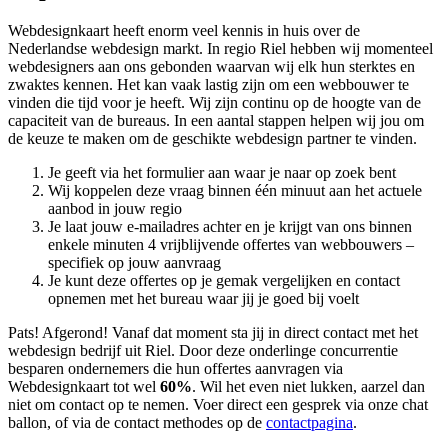
Webdesignkaart heeft enorm veel kennis in huis over de
Nederlandse webdesign markt. In regio Riel hebben wij momenteel
webdesigners aan ons gebonden waarvan wij elk hun sterktes en
zwaktes kennen. Het kan vaak lastig zijn om een webbouwer te
vinden die tijd voor je heeft. Wij zijn continu op de hoogte van de
capaciteit van de bureaus. In een aantal stappen helpen wij jou om
de keuze te maken om de geschikte webdesign partner te vinden.
Je geeft via het formulier aan waar je naar op zoek bent
Wij koppelen deze vraag binnen één minuut aan het actuele
aanbod in jouw regio
Je laat jouw e-mailadres achter en je krijgt van ons binnen
enkele minuten 4 vrijblijvende offertes van webbouwers –
specifiek op jouw aanvraag
Je kunt deze offertes op je gemak vergelijken en contact
opnemen met het bureau waar jij je goed bij voelt
Pats! Afgerond! Vanaf dat moment sta jij in direct contact met het
webdesign bedrijf uit Riel. Door deze onderlinge concurrentie
besparen ondernemers die hun offertes aanvragen via
Webdesignkaart tot wel
60%
. Wil het even niet lukken, aarzel dan
niet om contact op te nemen. Voer direct een gesprek via onze chat
ballon, of via de contact methodes op de
contactpagina
.