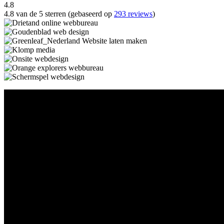
4.8
4.8 van de 5 sterren (gebaseerd op
293 reviews
)