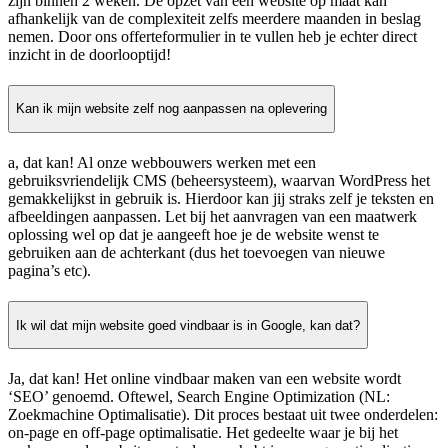
zijn binnen 2 weken. De opzet van een website op maat kan
afhankelijk van de complexiteit zelfs meerdere maanden in beslag
nemen. Door ons offerteformulier in te vullen heb je echter direct
inzicht in de doorlooptijd!
Kan ik mijn website zelf nog aanpassen na oplevering
a, dat kan! Al onze webbouwers werken met een
gebruiksvriendelijk CMS (beheersysteem), waarvan WordPress het
gemakkelijkst in gebruik is. Hierdoor kan jij straks zelf je teksten en
afbeeldingen aanpassen. Let bij het aanvragen van een maatwerk
oplossing wel op dat je aangeeft hoe je de website wenst te
gebruiken aan de achterkant (dus het toevoegen van nieuwe
pagina’s etc).
Ik wil dat mijn website goed vindbaar is in Google, kan dat?
Ja, dat kan! Het online vindbaar maken van een website wordt
‘SEO’ genoemd. Oftewel, Search Engine Optimization (NL:
Zoekmachine Optimalisatie). Dit proces bestaat uit twee onderdelen:
on-page en off-page optimalisatie. Het gedeelte waar je bij het