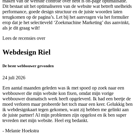
maken van de website controle over hebt is on-page optimalisatie.
Dit bestaat uit het optimaliseren van de website wat betreft snelheids
performance, goede design structuur en de juiste woorden laten
terugkomen op de pagina’s. Let bij het aanvragen via het formulier
erop dat je het selectieveld ‘Zoekmachine Marketing’ dus aanvinkt,
als je dit graag wilt!
Lees de recensies over
Webdesign Riel
De beste webbouwer gevonden
24 juli 2026
Een aantal maanden geleden was ik met spoed op zoek naar een
webbouwer die mijn website kon fixen, omdat mijn vorige
webbouwer dramatisch werk heeft opgeleverd. Ik had een beetje de
moed verloren maar probeerde het toch maar een keer. Gelukkig ben
ik webdesignkaart tegen gekomen, want zij hebben me gelinkt aan
de juiste partner! Al mijn problemen zijn opgelost en ik ben super
tevreden met mijn website. Heel erg bedankt.
- Melanie Hoekstra