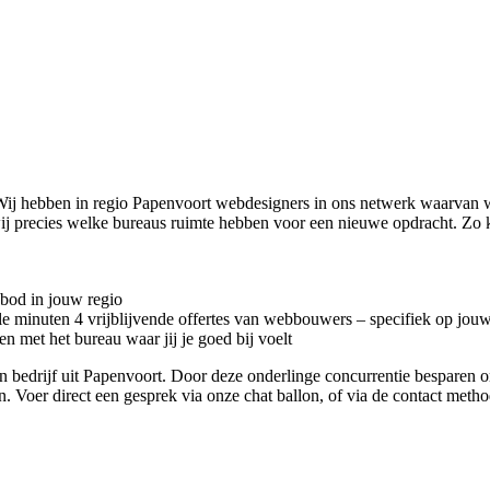
ij hebben in regio Papenvoort
webdesigners in ons netwerk waarvan wi
j precies welke bureaus ruimte hebben voor een nieuwe opdracht. Zo 
nbod in jouw regio
kele minuten 4 vrijblijvende offertes van webbouwers – specifiek op jou
n met het bureau waar jij je goed bij voelt
ign bedrijf uit Papenvoort. Door deze onderlinge concurrentie besparen
en. Voer direct een gesprek via onze chat ballon, of via de contact met