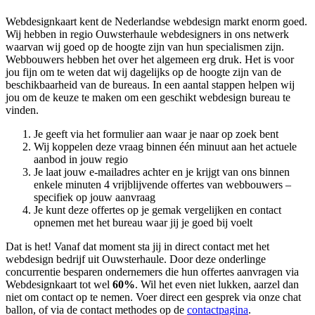
Webdesignkaart kent de Nederlandse webdesign markt enorm goed.
Wij hebben in regio Ouwsterhaule
webdesigners in ons netwerk
waarvan wij goed op de hoogte zijn van hun specialismen zijn.
Webbouwers hebben het over het algemeen erg druk. Het is voor
jou fijn om te weten dat wij dagelijks op de hoogte zijn van de
beschikbaarheid van de bureaus. In een aantal stappen helpen wij
jou om de keuze te maken om een geschikt webdesign bureau te
vinden.
Je geeft via het formulier aan waar je naar op zoek bent
Wij koppelen deze vraag binnen één minuut aan het actuele
aanbod in jouw regio
Je laat jouw e-mailadres achter en je krijgt van ons binnen
enkele minuten 4 vrijblijvende offertes van webbouwers –
specifiek op jouw aanvraag
Je kunt deze offertes op je gemak vergelijken en contact
opnemen met het bureau waar jij je goed bij voelt
Dat is het! Vanaf dat moment sta jij in direct contact met het
webdesign bedrijf uit Ouwsterhaule. Door deze onderlinge
concurrentie besparen ondernemers die hun offertes aanvragen via
Webdesignkaart tot wel
60%
. Wil het even niet lukken, aarzel dan
niet om contact op te nemen. Voer direct een gesprek via onze chat
ballon, of via de contact methodes op de
contactpagina
.