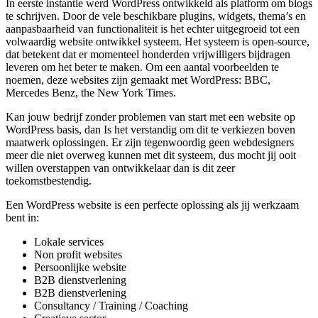
In eerste instantie werd WordPress ontwikkeld als platform om blogs
te schrijven. Door de vele beschikbare plugins, widgets, thema’s en
aanpasbaarheid van functionaliteit is het echter uitgegroeid tot een
volwaardig website ontwikkel systeem. Het systeem is open-source,
dat betekent dat er momenteel honderden vrijwilligers bijdragen
leveren om het beter te maken. Om een aantal voorbeelden te
noemen, deze websites zijn gemaakt met WordPress: BBC,
Mercedes Benz, the New York Times.
Kan jouw bedrijf zonder problemen van start met een website op
WordPress basis, dan Is het verstandig om dit te verkiezen boven
maatwerk oplossingen. Er zijn tegenwoordig geen webdesigners
meer die niet overweg kunnen met dit systeem, dus mocht jij ooit
willen overstappen van ontwikkelaar dan is dit zeer
toekomstbestendig.
Een WordPress website is een perfecte oplossing als jij werkzaam
bent in:
Lokale services
Non profit websites
Persoonlijke website
B2B dienstverlening
B2B dienstverlening
Consultancy / Training / Coaching