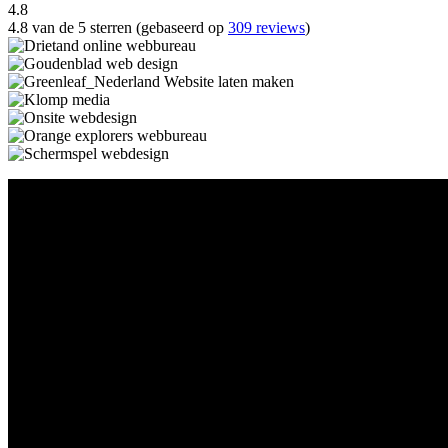
4.8
4.8 van de 5 sterren (gebaseerd op
309 reviews
)