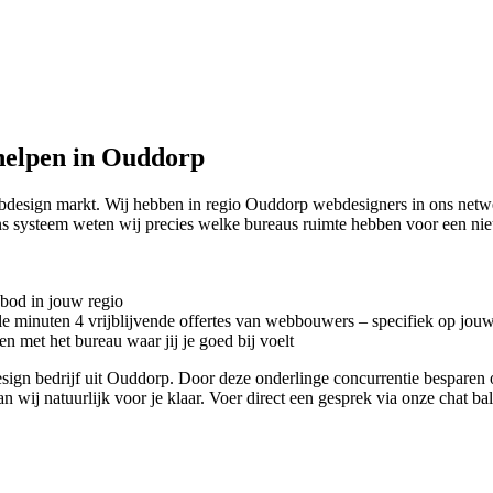
helpen in Ouddorp
ebdesign markt. Wij hebben in regio Ouddorp
webdesigners in ons netw
 ons systeem weten wij precies welke bureaus ruimte hebben voor een 
nbod in jouw regio
kele minuten 4 vrijblijvende offertes van webbouwers – specifiek op jou
n met het bureau waar jij je goed bij voelt
bdesign bedrijf uit Ouddorp. Door deze onderlinge concurrentie bespare
an wij natuurlijk voor je klaar. Voer direct een gesprek via onze chat b