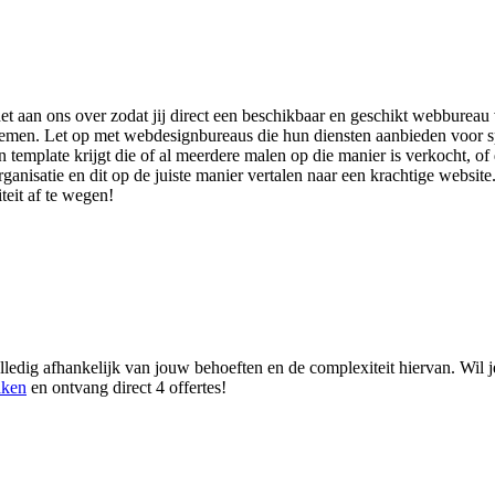
het aan ons over zodat jij direct een beschikbaar en geschikt webbureau 
 nemen. Let op met webdesignbureaus die hun diensten aanbieden voor s
 template krijgt die of al meerdere malen op die manier is verkocht, of
organisatie en dit op de juiste manier vertalen naar een krachtige websit
teit af te wegen!
ledig afhankelijk van jouw behoeften en de complexiteit hiervan. Wil 
aken
en ontvang direct 4 offertes!