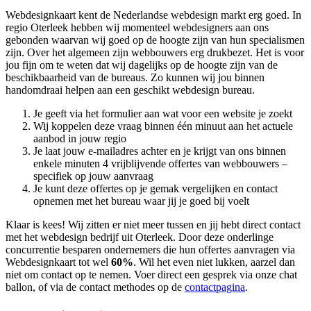
Webdesignkaart kent de Nederlandse webdesign markt erg goed. In
regio Oterleek hebben wij momenteel
webdesigners aan ons
gebonden waarvan wij goed op de hoogte zijn van hun specialismen
zijn. Over het algemeen zijn webbouwers erg drukbezet. Het is voor
jou fijn om te weten dat wij dagelijks op de hoogte zijn van de
beschikbaarheid van de bureaus. Zo kunnen wij jou binnen
handomdraai helpen aan een geschikt webdesign bureau.
Je geeft via het formulier aan wat voor een website je zoekt
Wij koppelen deze vraag binnen één minuut aan het actuele
aanbod in jouw regio
Je laat jouw e-mailadres achter en je krijgt van ons binnen
enkele minuten 4 vrijblijvende offertes van webbouwers –
specifiek op jouw aanvraag
Je kunt deze offertes op je gemak vergelijken en contact
opnemen met het bureau waar jij je goed bij voelt
Klaar is kees! Wij zitten er niet meer tussen en jij hebt direct contact
met het webdesign bedrijf uit Oterleek. Door deze onderlinge
concurrentie besparen ondernemers die hun offertes aanvragen via
Webdesignkaart tot wel
60%
. Wil het even niet lukken, aarzel dan
niet om contact op te nemen. Voer direct een gesprek via onze chat
ballon, of via de contact methodes op de
contactpagina
.