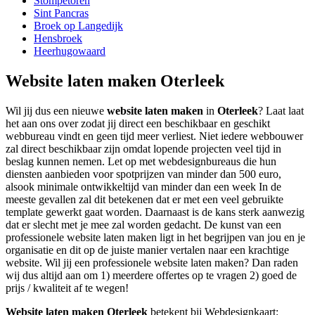
Stompetoren
Sint Pancras
Broek op Langedijk
Hensbroek
Heerhugowaard
Website laten maken Oterleek
Wil jij dus een nieuwe
website laten maken
in
Oterleek
? Laat laat
het aan ons over zodat jij direct een beschikbaar en geschikt
webbureau vindt en geen tijd meer verliest. Niet iedere webbouwer
zal direct beschikbaar zijn omdat lopende projecten veel tijd in
beslag kunnen nemen. Let op met webdesignbureaus die hun
diensten aanbieden voor spotprijzen van minder dan 500 euro,
alsook minimale ontwikkeltijd van minder dan een week In de
meeste gevallen zal dit betekenen dat er met een veel gebruikte
template gewerkt gaat worden. Daarnaast is de kans sterk aanwezig
dat er slecht met je mee zal worden gedacht. De kunst van een
professionele website laten maken ligt in het begrijpen van jou en je
organisatie en dit op de juiste manier vertalen naar een krachtige
website. Wil jij een professionele website laten maken? Dan raden
wij dus altijd aan om 1) meerdere offertes op te vragen 2) goed de
prijs / kwaliteit af te wegen!
Website laten maken Oterleek
betekent bij Webdesignkaart: