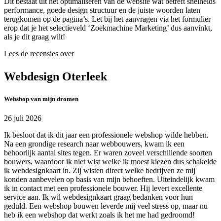
Dit bestaat uit het optimaliseren van de website wat betreft snelheids
performance, goede design structuur en de juiste woorden laten
terugkomen op de pagina’s. Let bij het aanvragen via het formulier
erop dat je het selectieveld ‘Zoekmachine Marketing’ dus aanvinkt,
als je dit graag wilt!
Lees de recensies over
Webdesign Oterleek
Webshop van mijn dromen
26 juli 2026
Ik besloot dat ik dit jaar een professionele webshop wilde hebben.
Na een grondige research naar webbouwers, kwam ik een
behoorlijk aantal sites tegen. Er waren zoveel verschillende soorten
bouwers, waardoor ik niet wist welke ik moest kiezen dus schakelde
ik webdesignkaart in. Zij wisten direct welke bedrijven ze mij
konden aanbevelen op basis van mijn behoeften. Uiteindelijk kwam
ik in contact met een professionele bouwer. Hij levert excellente
service aan. Ik wil webdesignkaart graag bedanken voor hun
geduld. Een webshop bouwen leverde mij veel stress op, maar nu
heb ik een webshop dat werkt zoals ik het me had gedroomd!