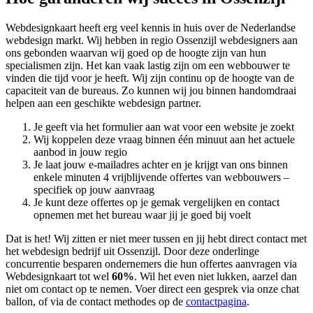
Webdesignkaart heeft erg veel kennis in huis over de Nederlandse
webdesign markt. Wij hebben in regio Ossenzijl
webdesigners aan
ons gebonden waarvan wij goed op de hoogte zijn van hun
specialismen zijn. Het kan vaak lastig zijn om een webbouwer te
vinden die tijd voor je heeft. Wij zijn continu op de hoogte van de
capaciteit van de bureaus. Zo kunnen wij jou binnen handomdraai
helpen aan een geschikte webdesign partner.
Je geeft via het formulier aan wat voor een website je zoekt
Wij koppelen deze vraag binnen één minuut aan het actuele
aanbod in jouw regio
Je laat jouw e-mailadres achter en je krijgt van ons binnen
enkele minuten 4 vrijblijvende offertes van webbouwers –
specifiek op jouw aanvraag
Je kunt deze offertes op je gemak vergelijken en contact
opnemen met het bureau waar jij je goed bij voelt
Dat is het! Wij zitten er niet meer tussen en jij hebt direct contact met
het webdesign bedrijf uit Ossenzijl. Door deze onderlinge
concurrentie besparen ondernemers die hun offertes aanvragen via
Webdesignkaart tot wel
60%
. Wil het even niet lukken, aarzel dan
niet om contact op te nemen. Voer direct een gesprek via onze chat
ballon, of via de contact methodes op de
contactpagina
.