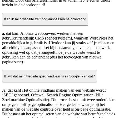
nemen. Door ons offerteformulier in te vullen heb je echter direct
inzicht in de doorlooptijd!
Kan ik mijn website zelf nog aanpassen na oplevering
a, dat kan! Al onze webbouwers werken met een
gebruiksvriendelijk CMS (beheersysteem), waarvan WordPress het
gemakkelijkst in gebruik is. Hierdoor kan jij straks zelf je teksten en
afbeeldingen aanpassen. Let bij het aanvragen van een maatwerk
oplossing wel op dat je aangeeft hoe je de website wenst te
gebruiken aan de achterkant (dus het toevoegen van nieuwe
pagina’s etc).
Ik wil dat mijn website goed vindbaar is in Google, kan dat?
Ja, dat kan! Het online vindbaar maken van een website wordt
‘SEO’ genoemd. Oftewel, Search Engine Optimization (NL:
Zoekmachine Optimalisatie). Dit proces bestaat uit twee onderdelen:
on-page en off-page optimalisatie. Het gedeelte waar je bij het
maken van de website controle over hebt is on-page optimalisatie.
Dit bestaat uit het optimaliseren van de website wat betreft snelheids