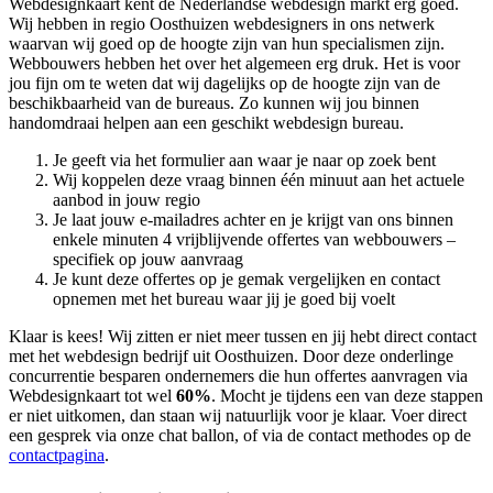
Webdesignkaart kent de Nederlandse webdesign markt erg goed.
Wij hebben in regio Oosthuizen
webdesigners in ons netwerk
waarvan wij goed op de hoogte zijn van hun specialismen zijn.
Webbouwers hebben het over het algemeen erg druk. Het is voor
jou fijn om te weten dat wij dagelijks op de hoogte zijn van de
beschikbaarheid van de bureaus. Zo kunnen wij jou binnen
handomdraai helpen aan een geschikt webdesign bureau.
Je geeft via het formulier aan waar je naar op zoek bent
Wij koppelen deze vraag binnen één minuut aan het actuele
aanbod in jouw regio
Je laat jouw e-mailadres achter en je krijgt van ons binnen
enkele minuten 4 vrijblijvende offertes van webbouwers –
specifiek op jouw aanvraag
Je kunt deze offertes op je gemak vergelijken en contact
opnemen met het bureau waar jij je goed bij voelt
Klaar is kees! Wij zitten er niet meer tussen en jij hebt direct contact
met het webdesign bedrijf uit Oosthuizen. Door deze onderlinge
concurrentie besparen ondernemers die hun offertes aanvragen via
Webdesignkaart tot wel
60%
. Mocht je tijdens een van deze stappen
er niet uitkomen, dan staan wij natuurlijk voor je klaar. Voer direct
een gesprek via onze chat ballon, of via de contact methodes op de
contactpagina
.