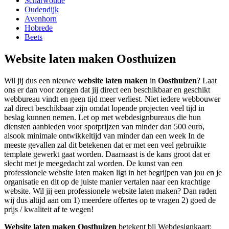
Scharwoude
Oudendijk
Avenhorn
Hobrede
Beets
Website laten maken Oosthuizen
Wil jij dus een nieuwe
website laten maken
in
Oosthuizen
? Laat
ons er dan voor zorgen dat jij direct een beschikbaar en geschikt
webbureau vindt en geen tijd meer verliest. Niet iedere webbouwer
zal direct beschikbaar zijn omdat lopende projecten veel tijd in
beslag kunnen nemen. Let op met webdesignbureaus die hun
diensten aanbieden voor spotprijzen van minder dan 500 euro,
alsook minimale ontwikkeltijd van minder dan een week In de
meeste gevallen zal dit betekenen dat er met een veel gebruikte
template gewerkt gaat worden. Daarnaast is de kans groot dat er
slecht met je meegedacht zal worden. De kunst van een
professionele website laten maken ligt in het begrijpen van jou en je
organisatie en dit op de juiste manier vertalen naar een krachtige
website. Wil jij een professionele website laten maken? Dan raden
wij dus altijd aan om 1) meerdere offertes op te vragen 2) goed de
prijs / kwaliteit af te wegen!
Website laten maken Oosthuizen
betekent bij Webdesignkaart: