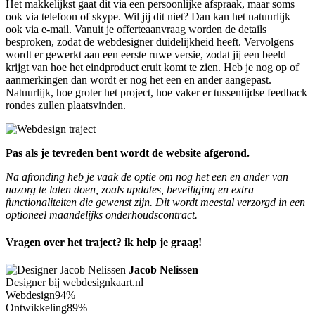
Het makkelijkst gaat dit via een persoonlijke afspraak, maar soms
ook via telefoon of skype. Wil jij dit niet? Dan kan het natuurlijk
ook via e-mail. Vanuit je offerteaanvraag worden de details
besproken, zodat de webdesigner duidelijkheid heeft. Vervolgens
wordt er gewerkt aan een eerste ruwe versie, zodat jij een beeld
krijgt van hoe het eindproduct eruit komt te zien. Heb je nog op of
aanmerkingen dan wordt er nog het een en ander aangepast.
Natuurlijk, hoe groter het project, hoe vaker er tussentijdse feedback
rondes zullen plaatsvinden.
Pas als je tevreden bent wordt de website afgerond.
Na afronding heb je vaak de optie om nog het een en ander van
nazorg te laten doen, zoals updates, beveiliging en extra
functionaliteiten die gewenst zijn. Dit wordt meestal verzorgd in een
optioneel maandelijks onderhoudscontract.
Vragen over het traject? ik help je graag!
Jacob Nelissen
Designer bij webdesignkaart.nl
Webdesign
94%
Ontwikkeling
89%