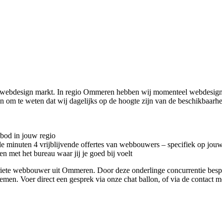
se webdesign markt. In regio Ommeren hebben wij momenteel
webdesigne
n om te weten dat wij dagelijks op de hoogte zijn van de beschikbaarh
nbod in jouw regio
kele minuten 4 vrijblijvende offertes van webbouwers – specifiek op jou
n met het bureau waar jij je goed bij voelt
voriete webbouwer uit Ommeren. Door deze onderlinge concurrentie bes
 nemen. Voer direct een gesprek via onze chat ballon, of via de contact