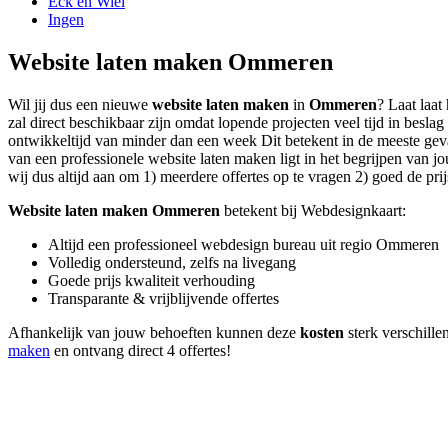
Eck en Wiel
Ingen
Website laten maken Ommeren
Wil jij dus een nieuwe
website laten maken
in
Ommeren
? Laat laat
zal direct beschikbaar zijn omdat lopende projecten veel tijd in be
ontwikkeltijd van minder dan een week Dit betekent in de meeste geval
van een professionele website laten maken ligt in het begrijpen van jo
wij dus altijd aan om 1) meerdere offertes op te vragen 2) goed de prij
Website laten maken Ommeren
betekent bij Webdesignkaart:
Altijd een professioneel webdesign bureau uit regio Ommeren
Volledig ondersteund, zelfs na livegang
Goede prijs kwaliteit verhouding
Transparante & vrijblijvende offertes
Afhankelijk van jouw behoeften kunnen deze
kosten
sterk verschille
maken
en ontvang direct 4 offertes!