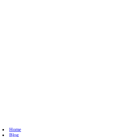
Home
Blog