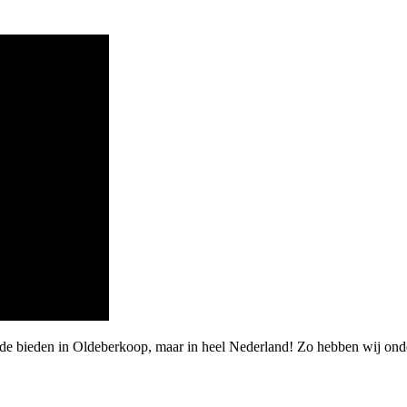
de bieden in Oldeberkoop, maar in heel Nederland! Zo hebben wij onde