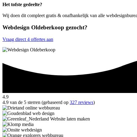
Het tofste gedeelte?
Wij doen dit compleet gratis & onafhankelijk van alle webdesignbur
Webdesign Oldeberkoop gezocht?
Vraag direct 4 offertes aan
4.9
4.9 van de 5 sterren (gebaseerd op
327 reviews
)