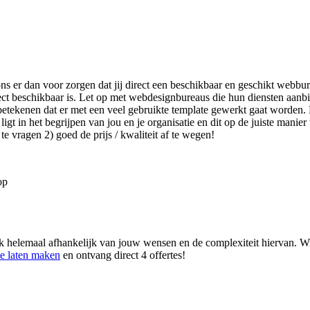
ons er dan voor zorgen dat jij direct een beschikbaar en geschikt webbu
ect beschikbaar is. Let op met webdesignbureaus die hun diensten aanb
etekenen dat er met een veel gebruikte template gewerkt gaat worden. D
t in het begrijpen van jou en je organisatie en dit op de juiste manier 
e vragen 2) goed de prijs / kwaliteit af te wegen!
op
k helemaal afhankelijk van jouw wensen en de complexiteit hiervan. Wi
e laten maken
en ontvang direct 4 offertes!