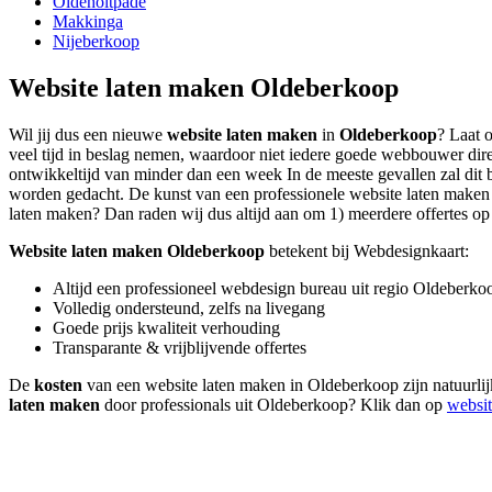
Oldeholtpade
Makkinga
Nijeberkoop
Website laten maken Oldeberkoop
Wil jij dus een nieuwe
website laten maken
in
Oldeberkoop
? Laat 
veel tijd in beslag nemen, waardoor niet iedere goede webbouwer dir
ontwikkeltijd van minder dan een week In de meeste gevallen zal dit b
worden gedacht. De kunst van een professionele website laten maken lig
laten maken? Dan raden wij dus altijd aan om 1) meerdere offertes op t
Website laten maken Oldeberkoop
betekent bij Webdesignkaart:
Altijd een professioneel webdesign bureau uit regio Oldeberko
Volledig ondersteund, zelfs na livegang
Goede prijs kwaliteit verhouding
Transparante & vrijblijvende offertes
De
kosten
van een website laten maken in Oldeberkoop zijn natuurlij
laten maken
door professionals uit Oldeberkoop? Klik dan op
websit