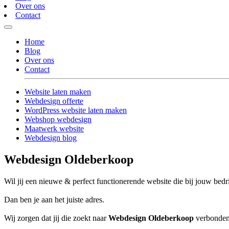
Over ons
Contact
Home
Blog
Over ons
Contact
Website laten maken
Webdesign offerte
WordPress website laten maken
Webshop webdesign
Maatwerk website
Webdesign blog
Webdesign Oldeberkoop
Wil jij een nieuwe & perfect functionerende website die bij jouw bedri
Dan ben je aan het juiste adres.
Wij zorgen dat jij die zoekt naar
Webdesign Oldeberkoop
verbonden w