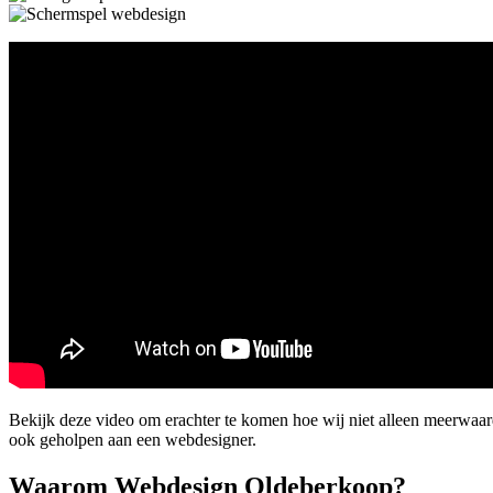
Bekijk deze video om erachter te komen hoe wij niet alleen meerwaar
ook geholpen aan een webdesigner.
Waarom Webdesign Oldeberkoop?