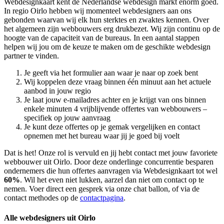
Webdesignkaart kent de Nederlandse webdesign markt enorm goed.
In regio Oirlo hebben wij momenteel
webdesigners aan ons
gebonden waarvan wij elk hun sterktes en zwaktes kennen. Over
het algemeen zijn webbouwers erg drukbezet. Wij zijn continu op de
hoogte van de capaciteit van de bureaus. In een aantal stappen
helpen wij jou om de keuze te maken om de geschikte webdesign
partner te vinden.
Je geeft via het formulier aan waar je naar op zoek bent
Wij koppelen deze vraag binnen één minuut aan het actuele
aanbod in jouw regio
Je laat jouw e-mailadres achter en je krijgt van ons binnen
enkele minuten 4 vrijblijvende offertes van webbouwers –
specifiek op jouw aanvraag
Je kunt deze offertes op je gemak vergelijken en contact
opnemen met het bureau waar jij je goed bij voelt
Dat is het! Onze rol is vervuld en jij hebt contact met jouw favoriete
webbouwer uit Oirlo. Door deze onderlinge concurrentie besparen
ondernemers die hun offertes aanvragen via Webdesignkaart tot wel
60%
. Wil het even niet lukken, aarzel dan niet om contact op te
nemen. Voer direct een gesprek via onze chat ballon, of via de
contact methodes op de
contactpagina
.
Alle webdesigners uit Oirlo