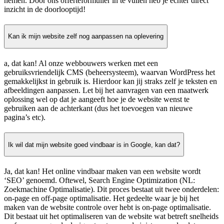
nemen. Door ons offerteformulier in te vullen heb je echter direct
inzicht in de doorlooptijd!
Kan ik mijn website zelf nog aanpassen na oplevering
a, dat kan! Al onze webbouwers werken met een
gebruiksvriendelijk CMS (beheersysteem), waarvan WordPress het
gemakkelijkst in gebruik is. Hierdoor kan jij straks zelf je teksten en
afbeeldingen aanpassen. Let bij het aanvragen van een maatwerk
oplossing wel op dat je aangeeft hoe je de website wenst te
gebruiken aan de achterkant (dus het toevoegen van nieuwe
pagina’s etc).
Ik wil dat mijn website goed vindbaar is in Google, kan dat?
Ja, dat kan! Het online vindbaar maken van een website wordt
‘SEO’ genoemd. Oftewel, Search Engine Optimization (NL:
Zoekmachine Optimalisatie). Dit proces bestaat uit twee onderdelen:
on-page en off-page optimalisatie. Het gedeelte waar je bij het
maken van de website controle over hebt is on-page optimalisatie.
Dit bestaat uit het optimaliseren van de website wat betreft snelheids