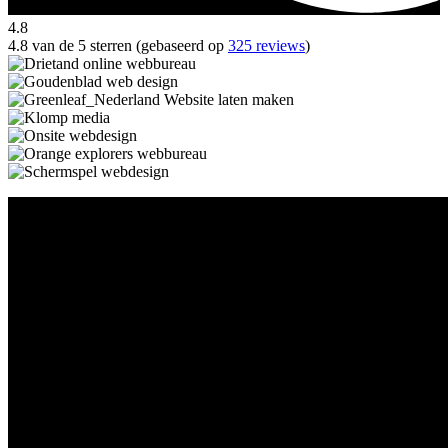
4.8
4.8 van de 5 sterren (gebaseerd op
325 reviews
)