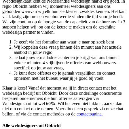
Webdesignkaart kent de Nederlandse webdesign markt erg goed. In
regio Obbicht hebben wij momenteel
webdesigners aan ons
gebonden waarvan wij elk hun sterktes en zwaktes kennen. Het kan
vaak lastig zijn om een webbouwer te vinden die tijd voor je heeft.
Wij zijn continu op de hoogte van de capaciteit van de bureaus. In 3
stappen helpen wij jou om de keuze te maken om de geschikte
webdesign partner te vinden.
Je geeft via het formulier aan waar je naar op zoek bent
Wij koppelen deze vraag binnen één minuut aan het actuele
aanbod in jouw regio
Je laat jouw e-mailadres achter en je krijgt van ons binnen
enkele minuten 4 vrijblijvende offertes van webbouwers –
specifiek op jouw aanvraag
Je kunt deze offertes op je gemak vergelijken en contact
opnemen met het bureau waar jij je goed bij voelt
Klaar is kees! Vanaf dat moment sta jij in direct contact met het
webdesign bedrijf uit Obbicht. Door deze onderlinge concurrentie
besparen ondernemers die hun offertes aanvragen via
Webdesignkaart tot wel
60%
. Wil het even niet lukken, aarzel dan
niet om contact op te nemen. Voer direct een gesprek via onze chat
ballon, of via de contact methodes op de
contactpagina
.
Alle webdesigners uit Obbicht