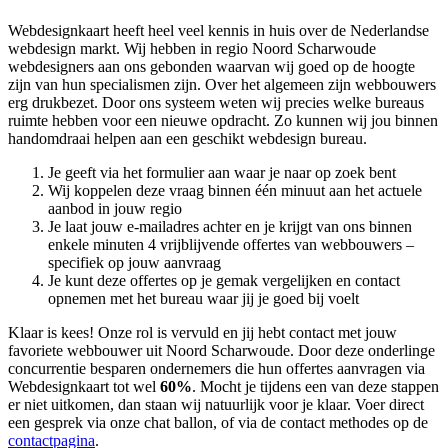
Webdesignkaart heeft heel veel kennis in huis over de Nederlandse
webdesign markt. Wij hebben in regio Noord Scharwoude
webdesigners aan ons gebonden waarvan wij goed op de hoogte
zijn van hun specialismen zijn. Over het algemeen zijn webbouwers
erg drukbezet. Door ons systeem weten wij precies welke bureaus
ruimte hebben voor een nieuwe opdracht. Zo kunnen wij jou binnen
handomdraai helpen aan een geschikt webdesign bureau.
Je geeft via het formulier aan waar je naar op zoek bent
Wij koppelen deze vraag binnen één minuut aan het actuele
aanbod in jouw regio
Je laat jouw e-mailadres achter en je krijgt van ons binnen
enkele minuten 4 vrijblijvende offertes van webbouwers –
specifiek op jouw aanvraag
Je kunt deze offertes op je gemak vergelijken en contact
opnemen met het bureau waar jij je goed bij voelt
Klaar is kees! Onze rol is vervuld en jij hebt contact met jouw
favoriete webbouwer uit Noord Scharwoude. Door deze onderlinge
concurrentie besparen ondernemers die hun offertes aanvragen via
Webdesignkaart tot wel
60%
. Mocht je tijdens een van deze stappen
er niet uitkomen, dan staan wij natuurlijk voor je klaar. Voer direct
een gesprek via onze chat ballon, of via de contact methodes op de
contactpagina
.