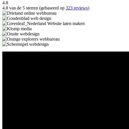
4.8
4.8 van de 5 sterren (gebaseerd op
323 reviews
)