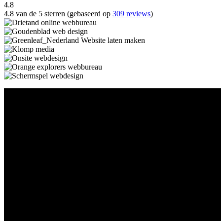
4.8
4.8 van de 5 sterren (gebaseerd op
309 reviews
)