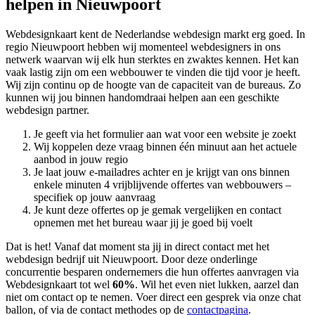
helpen in Nieuwpoort
Webdesignkaart kent de Nederlandse webdesign markt erg goed. In
regio Nieuwpoort hebben wij momenteel
webdesigners in ons
netwerk waarvan wij elk hun sterktes en zwaktes kennen. Het kan
vaak lastig zijn om een webbouwer te vinden die tijd voor je heeft.
Wij zijn continu op de hoogte van de capaciteit van de bureaus. Zo
kunnen wij jou binnen handomdraai helpen aan een geschikte
webdesign partner.
Je geeft via het formulier aan wat voor een website je zoekt
Wij koppelen deze vraag binnen één minuut aan het actuele
aanbod in jouw regio
Je laat jouw e-mailadres achter en je krijgt van ons binnen
enkele minuten 4 vrijblijvende offertes van webbouwers –
specifiek op jouw aanvraag
Je kunt deze offertes op je gemak vergelijken en contact
opnemen met het bureau waar jij je goed bij voelt
Dat is het! Vanaf dat moment sta jij in direct contact met het
webdesign bedrijf uit Nieuwpoort. Door deze onderlinge
concurrentie besparen ondernemers die hun offertes aanvragen via
Webdesignkaart tot wel
60%
. Wil het even niet lukken, aarzel dan
niet om contact op te nemen. Voer direct een gesprek via onze chat
ballon, of via de contact methodes op de
contactpagina
.