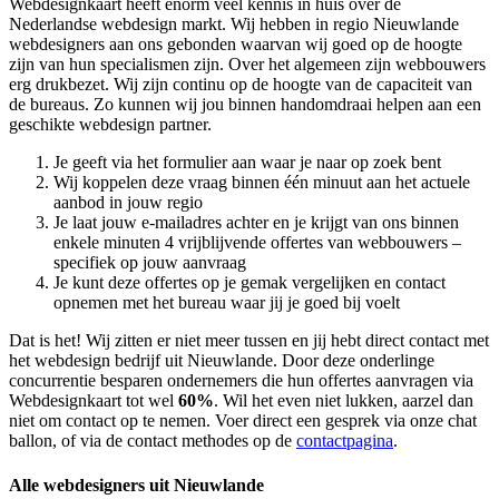
Webdesignkaart heeft enorm veel kennis in huis over de
Nederlandse webdesign markt. Wij hebben in regio Nieuwlande
webdesigners aan ons gebonden waarvan wij goed op de hoogte
zijn van hun specialismen zijn. Over het algemeen zijn webbouwers
erg drukbezet. Wij zijn continu op de hoogte van de capaciteit van
de bureaus. Zo kunnen wij jou binnen handomdraai helpen aan een
geschikte webdesign partner.
Je geeft via het formulier aan waar je naar op zoek bent
Wij koppelen deze vraag binnen één minuut aan het actuele
aanbod in jouw regio
Je laat jouw e-mailadres achter en je krijgt van ons binnen
enkele minuten 4 vrijblijvende offertes van webbouwers –
specifiek op jouw aanvraag
Je kunt deze offertes op je gemak vergelijken en contact
opnemen met het bureau waar jij je goed bij voelt
Dat is het! Wij zitten er niet meer tussen en jij hebt direct contact met
het webdesign bedrijf uit Nieuwlande. Door deze onderlinge
concurrentie besparen ondernemers die hun offertes aanvragen via
Webdesignkaart tot wel
60%
. Wil het even niet lukken, aarzel dan
niet om contact op te nemen. Voer direct een gesprek via onze chat
ballon, of via de contact methodes op de
contactpagina
.
Alle webdesigners uit Nieuwlande