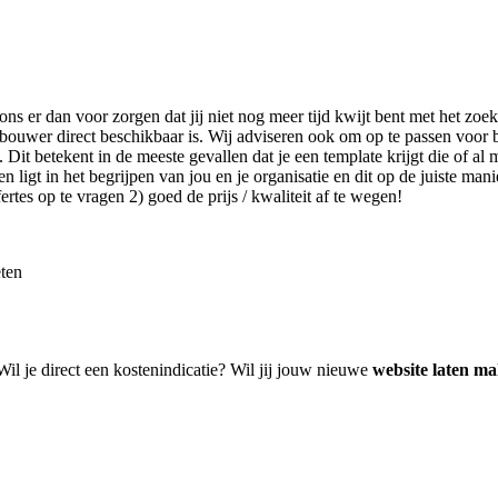
 ons er dan voor zorgen dat jij niet nog meer tijd kwijt bent met het z
bouwer direct beschikbaar is. Wij adviseren ook om op te passen voor 
it betekent in de meeste gevallen dat je een template krijgt die of al m
igt in het begrijpen van jou en je organisatie en dit op de juiste manie
tes op te vragen 2) goed de prijs / kwaliteit af te wegen!
eten
Wil je direct een kostenindicatie? Wil jij jouw nieuwe
website laten m