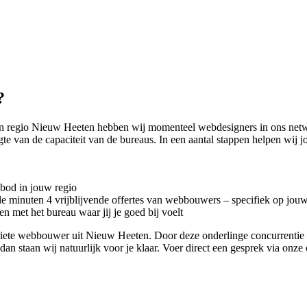
?
In regio Nieuw Heeten hebben wij momenteel
webdesigners in ons netw
te van de capaciteit van de bureaus. In een aantal stappen helpen wij
nbod in jouw regio
kele minuten 4 vrijblijvende offertes van webbouwers – specifiek op jou
n met het bureau waar jij je goed bij voelt
voriete webbouwer uit Nieuw Heeten. Door deze onderlinge concurrenti
dan staan wij natuurlijk voor je klaar. Voer direct een gesprek via onze