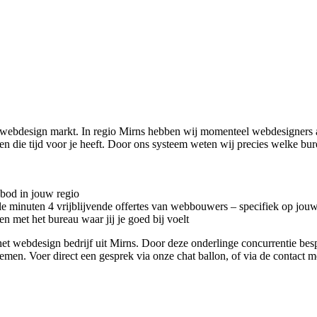
e webdesign markt. In regio Mirns hebben wij momenteel
webdesigners 
den die tijd voor je heeft. Door ons systeem weten wij precies welke b
nbod in jouw regio
kele minuten 4 vrijblijvende offertes van webbouwers – specifiek op jou
n met het bureau waar jij je goed bij voelt
met het webdesign bedrijf uit Mirns. Door deze onderlinge concurrentie 
 nemen. Voer direct een gesprek via onze chat ballon, of via de contact