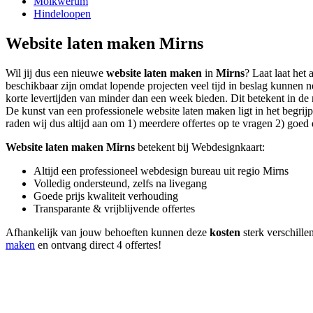
Molkwerum
Hindeloopen
Website laten maken Mirns
Wil jij dus een nieuwe
website laten maken
in
Mirns
? Laat laat het
beschikbaar zijn omdat lopende projecten veel tijd in beslag kunnen
korte levertijden van minder dan een week bieden. Dit betekent in de m
De kunst van een professionele website laten maken ligt in het begrijp
raden wij dus altijd aan om 1) meerdere offertes op te vragen 2) goed d
Website laten maken Mirns
betekent bij Webdesignkaart:
Altijd een professioneel webdesign bureau uit regio Mirns
Volledig ondersteund, zelfs na livegang
Goede prijs kwaliteit verhouding
Transparante & vrijblijvende offertes
Afhankelijk van jouw behoeften kunnen deze
kosten
sterk verschille
maken
en ontvang direct 4 offertes!