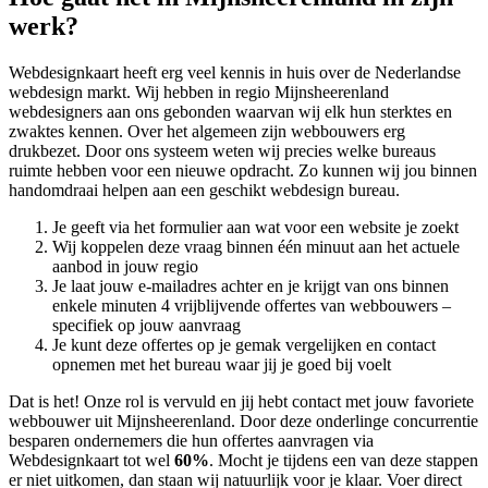
werk?
Webdesignkaart heeft erg veel kennis in huis over de Nederlandse
webdesign markt. Wij hebben in regio Mijnsheerenland
webdesigners aan ons gebonden waarvan wij elk hun sterktes en
zwaktes kennen. Over het algemeen zijn webbouwers erg
drukbezet. Door ons systeem weten wij precies welke bureaus
ruimte hebben voor een nieuwe opdracht. Zo kunnen wij jou binnen
handomdraai helpen aan een geschikt webdesign bureau.
Je geeft via het formulier aan wat voor een website je zoekt
Wij koppelen deze vraag binnen één minuut aan het actuele
aanbod in jouw regio
Je laat jouw e-mailadres achter en je krijgt van ons binnen
enkele minuten 4 vrijblijvende offertes van webbouwers –
specifiek op jouw aanvraag
Je kunt deze offertes op je gemak vergelijken en contact
opnemen met het bureau waar jij je goed bij voelt
Dat is het! Onze rol is vervuld en jij hebt contact met jouw favoriete
webbouwer uit Mijnsheerenland. Door deze onderlinge concurrentie
besparen ondernemers die hun offertes aanvragen via
Webdesignkaart tot wel
60%
. Mocht je tijdens een van deze stappen
er niet uitkomen, dan staan wij natuurlijk voor je klaar. Voer direct