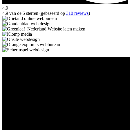
4.9
4.9 van de 5 sterren (gebaseerd op
310 reviews
)