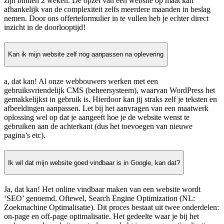
zijn binnen 2 weken. De opzet van een website op maat kan
afhankelijk van de complexiteit zelfs meerdere maanden in beslag
nemen. Door ons offerteformulier in te vullen heb je echter direct
inzicht in de doorlooptijd!
Kan ik mijn website zelf nog aanpassen na oplevering
a, dat kan! Al onze webbouwers werken met een
gebruiksvriendelijk CMS (beheersysteem), waarvan WordPress het
gemakkelijkst in gebruik is. Hierdoor kan jij straks zelf je teksten en
afbeeldingen aanpassen. Let bij het aanvragen van een maatwerk
oplossing wel op dat je aangeeft hoe je de website wenst te
gebruiken aan de achterkant (dus het toevoegen van nieuwe
pagina’s etc).
Ik wil dat mijn website goed vindbaar is in Google, kan dat?
Ja, dat kan! Het online vindbaar maken van een website wordt
‘SEO’ genoemd. Oftewel, Search Engine Optimization (NL:
Zoekmachine Optimalisatie). Dit proces bestaat uit twee onderdelen:
on-page en off-page optimalisatie. Het gedeelte waar je bij het