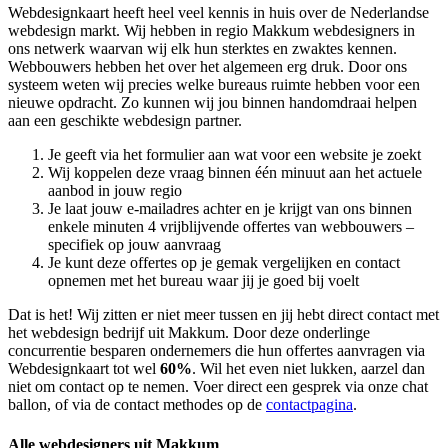
Webdesignkaart heeft heel veel kennis in huis over de Nederlandse
webdesign markt. Wij hebben in regio Makkum
webdesigners in
ons netwerk waarvan wij elk hun sterktes en zwaktes kennen.
Webbouwers hebben het over het algemeen erg druk. Door ons
systeem weten wij precies welke bureaus ruimte hebben voor een
nieuwe opdracht. Zo kunnen wij jou binnen handomdraai helpen
aan een geschikte webdesign partner.
Je geeft via het formulier aan wat voor een website je zoekt
Wij koppelen deze vraag binnen één minuut aan het actuele
aanbod in jouw regio
Je laat jouw e-mailadres achter en je krijgt van ons binnen
enkele minuten 4 vrijblijvende offertes van webbouwers –
specifiek op jouw aanvraag
Je kunt deze offertes op je gemak vergelijken en contact
opnemen met het bureau waar jij je goed bij voelt
Dat is het! Wij zitten er niet meer tussen en jij hebt direct contact met
het webdesign bedrijf uit Makkum. Door deze onderlinge
concurrentie besparen ondernemers die hun offertes aanvragen via
Webdesignkaart tot wel
60%
. Wil het even niet lukken, aarzel dan
niet om contact op te nemen. Voer direct een gesprek via onze chat
ballon, of via de contact methodes op de
contactpagina
.
Alle webdesigners uit Makkum