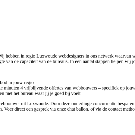
Wij hebben in regio Luxwoude
webdesigners in ons netwerk waarvan wi
te van de capaciteit van de bureaus. In een aantal stappen helpen wij
nbod in jouw regio
kele minuten 4 vrijblijvende offertes van webbouwers – specifiek op jou
n met het bureau waar jij je goed bij voelt
ete webbouwer uit Luxwoude. Door deze onderlinge concurrentie bespare
en. Voer direct een gesprek via onze chat ballon, of via de contact met