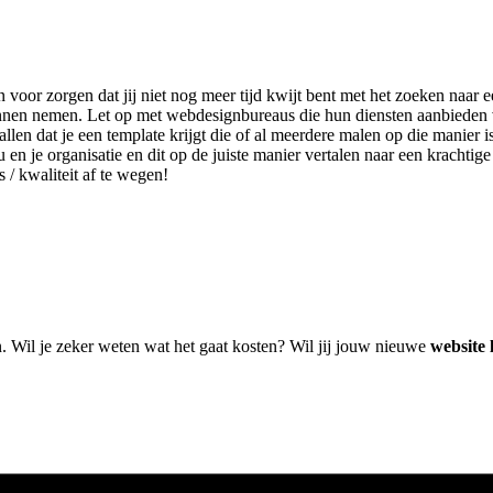
n voor zorgen dat jij niet nog meer tijd kwijt bent met het zoeken naa
 kunnen nemen. Let op met webdesignbureaus die hun diensten aanbieden
len dat je een template krijgt die of al meerdere malen op die manier i
u en je organisatie en dit op de juiste manier vertalen naar een krachti
s / kwaliteit af te wegen!
n. Wil je zeker weten wat het gaat kosten? Wil jij jouw nieuwe
website