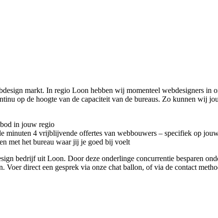
ebdesign markt. In regio Loon hebben wij momenteel
webdesigners in o
ntinu op de hoogte van de capaciteit van de bureaus. Zo kunnen wij j
nbod in jouw regio
kele minuten 4 vrijblijvende offertes van webbouwers – specifiek op jou
n met het bureau waar jij je goed bij voelt
bdesign bedrijf uit Loon. Door deze onderlinge concurrentie besparen on
en. Voer direct een gesprek via onze chat ballon, of via de contact met