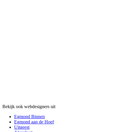
Bekijk ook webdesigners uit
Egmond Binnen
Egmond aan de Hoef
Uitgeest