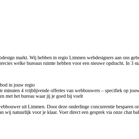
ebdesign markt. Wij hebben in regio Limmen
webdesigners aan ons geb
precies welke bureaus ruimte hebben voor een nieuwe opdracht. In 3 s
nbod in jouw regio
kele minuten 4 vrijblijvende offertes van webbouwers – specifiek op jou
n met het bureau waar jij je goed bij voelt
ete webbouwer uit Limmen. Door deze onderlinge concurrentie besparen o
an wij natuurlijk voor je klaar. Voer direct een gesprek via onze chat b