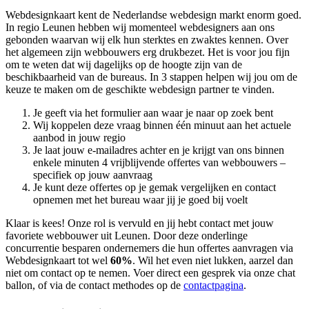
Webdesignkaart kent de Nederlandse webdesign markt enorm goed.
In regio Leunen hebben wij momenteel
webdesigners aan ons
gebonden waarvan wij elk hun sterktes en zwaktes kennen. Over
het algemeen zijn webbouwers erg drukbezet. Het is voor jou fijn
om te weten dat wij dagelijks op de hoogte zijn van de
beschikbaarheid van de bureaus. In 3 stappen helpen wij jou om de
keuze te maken om de geschikte webdesign partner te vinden.
Je geeft via het formulier aan waar je naar op zoek bent
Wij koppelen deze vraag binnen één minuut aan het actuele
aanbod in jouw regio
Je laat jouw e-mailadres achter en je krijgt van ons binnen
enkele minuten 4 vrijblijvende offertes van webbouwers –
specifiek op jouw aanvraag
Je kunt deze offertes op je gemak vergelijken en contact
opnemen met het bureau waar jij je goed bij voelt
Klaar is kees! Onze rol is vervuld en jij hebt contact met jouw
favoriete webbouwer uit Leunen. Door deze onderlinge
concurrentie besparen ondernemers die hun offertes aanvragen via
Webdesignkaart tot wel
60%
. Wil het even niet lukken, aarzel dan
niet om contact op te nemen. Voer direct een gesprek via onze chat
ballon, of via de contact methodes op de
contactpagina
.