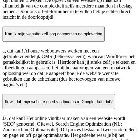
zijn binnen 2 weken. De opzet van een website op maat kan
afhankelijk van de complexiteit zelfs meerdere maanden in beslag
nemen. Door ons offerteformulier in te vullen heb je echter direct
inzicht in de doorlooptijd!
Kan ik mijn website zelf nog aanpassen na oplevering
a, dat kan! Al onze webbouwers werken met een
gebruiksvriendelijk CMS (beheersysteem), waarvan WordPress het
gemakkelijkst in gebruik is. Hierdoor kan jij straks zelf je teksten en
afbeeldingen aanpassen. Let bij het aanvragen van een maatwerk
oplossing wel op dat je aangeeft hoe je de website wenst te
gebruiken aan de achterkant (dus het toevoegen van nieuwe
pagina’s etc).
Ik wil dat mijn website goed vindbaar is in Google, kan dat?
Ja, dat kan! Het online vindbaar maken van een website wordt
‘SEO’ genoemd. Oftewel, Search Engine Optimization (NL:
Zoekmachine Optimalisatie). Dit proces bestaat uit twee onderdelen:
on-page en off-page optimalisatie. Het gedeelte waar je bij het