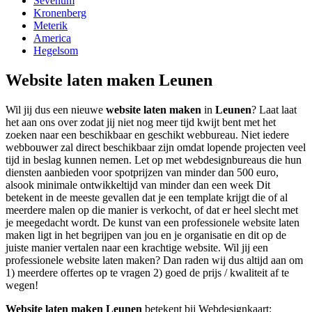
Sevenum
Kronenberg
Meterik
America
Hegelsom
Website laten maken Leunen
Wil jij dus een nieuwe
website laten maken
in
Leunen
? Laat laat
het aan ons over zodat jij niet nog meer tijd kwijt bent met het
zoeken naar een beschikbaar en geschikt webbureau. Niet iedere
webbouwer zal direct beschikbaar zijn omdat lopende projecten veel
tijd in beslag kunnen nemen. Let op met webdesignbureaus die hun
diensten aanbieden voor spotprijzen van minder dan 500 euro,
alsook minimale ontwikkeltijd van minder dan een week Dit
betekent in de meeste gevallen dat je een template krijgt die of al
meerdere malen op die manier is verkocht, of dat er heel slecht met
je meegedacht wordt. De kunst van een professionele website laten
maken ligt in het begrijpen van jou en je organisatie en dit op de
juiste manier vertalen naar een krachtige website. Wil jij een
professionele website laten maken? Dan raden wij dus altijd aan om
1) meerdere offertes op te vragen 2) goed de prijs / kwaliteit af te
wegen!
Website laten maken Leunen
betekent bij Webdesignkaart: