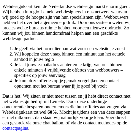
Webdesignkaart kent de Nederlandse webdesign markt enorm goed.
Wij hebben in regio Lemele
webdesigners in ons netwerk waarvan
wij goed op de hoogte zijn van hun specialismen zijn. Webbouwers
hebben het over het algemeen erg druk. Door ons systeem weten wij
precies welke bureaus ruimte hebben voor een nieuwe opdracht. Zo
kunnen wij jou binnen handomdraai helpen aan een geschikte
webdesign partner.
Je geeft via het formulier aan wat voor een website je zoekt
Wij koppelen deze vraag binnen één minuut aan het actuele
aanbod in jouw regio
Je laat jouw e-mailadres achter en je krijgt van ons binnen
enkele minuten 4 vrijblijvende offertes van webbouwers –
specifiek op jouw aanvraag
Je kunt deze offertes op je gemak vergelijken en contact
opnemen met het bureau waar jij je goed bij voelt
Dat is het! Wij zitten er niet meer tussen en jij hebt direct contact met
het webdesign bedrijf uit Lemele. Door deze onderlinge
concurrentie besparen ondernemers die hun offertes aanvragen via
Webdesignkaart tot wel
60%
. Mocht je tijdens een van deze stappen
er niet uitkomen, dan staan wij natuurlijk voor je klaar. Voer direct
een gesprek via onze chat ballon, of via de contact methodes op de
contactpagina
.