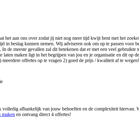
aat het aan ons over zodat jij niet nog meer tijd kwijt bent met het zoe
tijd in beslag kunnen nemen. Wij adviseren ook om op te passen voor b
In de meeste gevallen zal dit betekenen dat er met een veel gebruikte t
aten maken ligt in het begrijpen van jou en je organisatie en dit op de 
meerdere offertes op te vragen 2) goed de prijs / kwaliteit af te wegen
de
 volledig afhankelijk van jouw behoeften en de complexiteit hiervan. W
en maken
en ontvang direct 4 offertes!