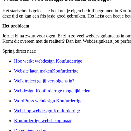
Het startschot is gelost. Je bent net je eigen bedrijf begonnen in Kou
deze tijd en kan een fris jasje goed gebruiken. Het liefst een beetje be
Het probleem
Je ziet bijna zwart voor ogen. Er zijn zo veel webdesignbureaus in omg
Komt dit overeen met de realiteit? Dan kan Webdesignkaart jou perfec
Spring direct naar:
Hoe werkt webdesign Koufurderrige
Website laten makenKoufurderrige
Welk traject ga jij vervolgens in?
Webdesign Koufurderrige mogelijkheden
WordPress webdesign Koufurderrige
Webshop webdesign Koufurderrige
Koufurderrige website op maat
De volgende stap