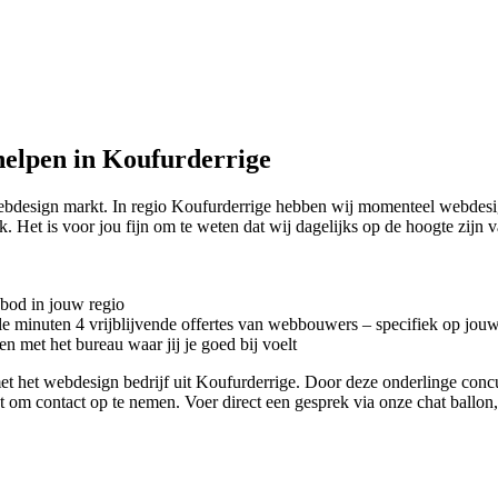
elpen in Koufurderrige
webdesign markt. In regio Koufurderrige hebben wij momenteel
webdesi
 Het is voor jou fijn om te weten dat wij dagelijks op de hoogte zijn
nbod in jouw regio
kele minuten 4 vrijblijvende offertes van webbouwers – specifiek op jou
n met het bureau waar jij je goed bij voelt
ct met het webdesign bedrijf uit Koufurderrige. Door deze onderlinge co
iet om contact op te nemen. Voer direct een gesprek via onze chat ballo