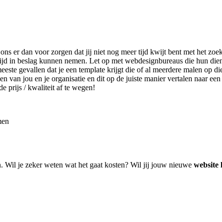
 ons er dan voor zorgen dat jij niet nog meer tijd kwijt bent met het z
tijd in beslag kunnen nemen. Let op met webdesignbureaus die hun die
ste gevallen dat je een template krijgt die of al meerdere malen op die
en van jou en je organisatie en dit op de juiste manier vertalen naar ee
e prijs / kwaliteit af te wegen!
men
n. Wil je zeker weten wat het gaat kosten? Wil jij jouw nieuwe
website