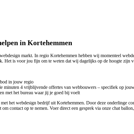
helpen in Kortehemmen
se webdesign markt. In regio Kortehemmen hebben wij momenteel
webde
 Het is voor jou fijn om te weten dat wij dagelijks op de hoogte zijn 
nbod in jouw regio
kele minuten 4 vrijblijvende offertes van webbouwers – specifiek op jou
n met het bureau waar jij je goed bij voelt
tact met het webdesign bedrijf uit Kortehemmen. Door deze onderlinge c
iet om contact op te nemen. Voer direct een gesprek via onze chat ballo