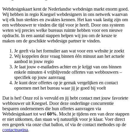
Webdesignkaart kent de Nederlandse webdesign markt enorm goed.
Wij hebben in regio Knegsel
webdesigners in ons netwerk waarvan
wij elk hun sterktes en zwaktes kennen. Het kan vaak lastig zijn om
een webbouwer te vinden die tijd voor je heeft. Door ons systeem
weten wij precies welke bureaus ruimte hebben voor een nieuwe
opdracht. In een aantal stappen helpen wij jou om de keuze te
maken om de geschikte webdesign partner te vinden.
Je geeft via het formulier aan wat voor een website je zoekt
Wij koppelen deze vraag binnen één minuut aan het actuele
aanbod in jouw regio
Je laat jouw e-mailadres achter en je krijgt van ons binnen
enkele minuten 4 vrijblijvende offertes van webbouwers –
specifiek op jouw aanvraag
Je kunt deze offertes op je gemak vergelijken en contact
opnemen met het bureau waar jij je goed bij voelt
Dat is het! Onze rol is vervuld en jij hebt contact met jouw favoriete
webbouwer uit Knegsel. Door deze onderlinge concurrentie
besparen ondernemers die hun offertes aanvragen via
Webdesignkaart tot wel
60%
. Mocht je tijdens een van deze stappen
er niet uitkomen, dan staan wij natuurlijk voor je klaar. Voer direct
een gesprek via onze chat ballon, of via de contact methodes op de
contactpagina
.