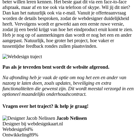
beter willen leren kennen. Het beste gaat dit via een face-to-face
afspraak, maar af en toe ook via telefoon of skype. Wil jij dit niet?
Dan kan het natuurlijk ook via e-mail. Vanuit je offerteaanvraag
worden de details besproken, zodat de webdesigner duidelijkheid
heeft. Vervolgens wordt er gewerkt aan een eerste ruwe versie,
zodat jij een beeld krijgt van hoe het eindproduct eruit komt te zien.
Heb je nog op of aanmerkingen dan wordt er nog het een en ander
aangepast. Natuurlijk, hoe groter het project, hoe vaker er
tussentijdse feedback rondes zullen plaatsvinden.
Pas als je tevreden bent wordt de website afgerond.
Na afronding heb je vaak de optie om nog het een en ander van
nazorg te laten doen, zoals updates, beveiliging en extra
functionaliteiten die gewenst zijn. Dit wordt meestal verzorgd in een
optioneel maandelijks onderhoudscontract.
Vragen over het traject? ik help je graag!
Jacob Nelissen
Designer bij webdesignkaart.nl
Webdesign
94%
Ontwikkeling
89%