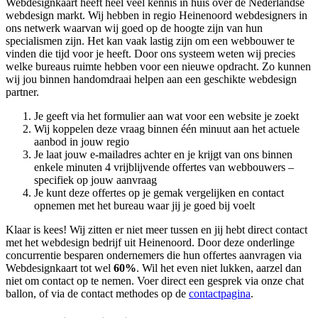
Webdesignkaart heeft heel veel kennis in huis over de Nederlandse
webdesign markt. Wij hebben in regio Heinenoord
webdesigners in
ons netwerk waarvan wij goed op de hoogte zijn van hun
specialismen zijn. Het kan vaak lastig zijn om een webbouwer te
vinden die tijd voor je heeft. Door ons systeem weten wij precies
welke bureaus ruimte hebben voor een nieuwe opdracht. Zo kunnen
wij jou binnen handomdraai helpen aan een geschikte webdesign
partner.
Je geeft via het formulier aan wat voor een website je zoekt
Wij koppelen deze vraag binnen één minuut aan het actuele
aanbod in jouw regio
Je laat jouw e-mailadres achter en je krijgt van ons binnen
enkele minuten 4 vrijblijvende offertes van webbouwers –
specifiek op jouw aanvraag
Je kunt deze offertes op je gemak vergelijken en contact
opnemen met het bureau waar jij je goed bij voelt
Klaar is kees! Wij zitten er niet meer tussen en jij hebt direct contact
met het webdesign bedrijf uit Heinenoord. Door deze onderlinge
concurrentie besparen ondernemers die hun offertes aanvragen via
Webdesignkaart tot wel
60%
. Wil het even niet lukken, aarzel dan
niet om contact op te nemen. Voer direct een gesprek via onze chat
ballon, of via de contact methodes op de
contactpagina
.