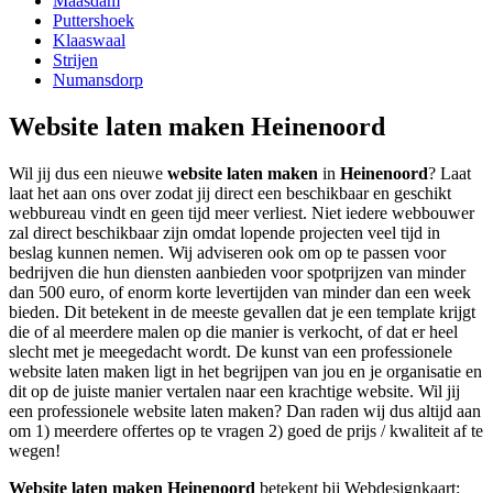
Maasdam
Puttershoek
Klaaswaal
Strijen
Numansdorp
Website laten maken Heinenoord
Wil jij dus een nieuwe
website laten maken
in
Heinenoord
? Laat
laat het aan ons over zodat jij direct een beschikbaar en geschikt
webbureau vindt en geen tijd meer verliest. Niet iedere webbouwer
zal direct beschikbaar zijn omdat lopende projecten veel tijd in
beslag kunnen nemen. Wij adviseren ook om op te passen voor
bedrijven die hun diensten aanbieden voor spotprijzen van minder
dan 500 euro, of enorm korte levertijden van minder dan een week
bieden. Dit betekent in de meeste gevallen dat je een template krijgt
die of al meerdere malen op die manier is verkocht, of dat er heel
slecht met je meegedacht wordt. De kunst van een professionele
website laten maken ligt in het begrijpen van jou en je organisatie en
dit op de juiste manier vertalen naar een krachtige website. Wil jij
een professionele website laten maken? Dan raden wij dus altijd aan
om 1) meerdere offertes op te vragen 2) goed de prijs / kwaliteit af te
wegen!
Website laten maken Heinenoord
betekent bij Webdesignkaart: